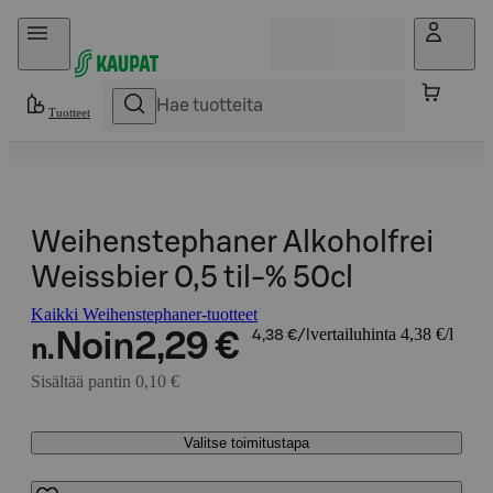
Hyppää sisältöön
Tuotteet
Weihenstephaner Alkoholfrei
Weissbier 0,5 til-% 50cl
Kaikki Weihenstephaner-tuotteet
vertailuhinta 4,38 €/l
Noin
2,29 €
4,38 €/l
n.
Sisältää pantin 0,10 €
Valitse toimitustapa