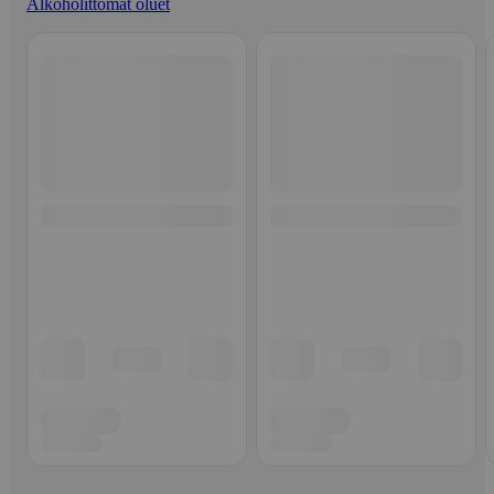
Alkoholittomat oluet
Ohita listaus