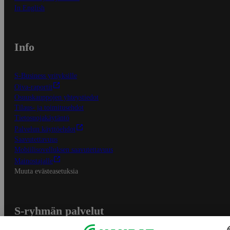
In English
Info
S-Business yrityksille
Oiva-raportit
Osuuskauppojen yhteystiedot
Tilaus- ja toimitusehdot
Tietosuojakäytäntö
Palvelun käyttöehdot
Saavutettavuus
Mobiilisovelluksen saavutettavuus
Mainostajalle
Muuta evästeasetuksia
S-ryhmän palvelut