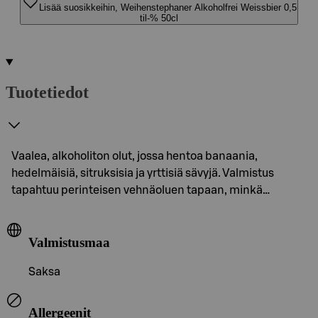
Lisää suosikkeihin, Weihenstephaner Alkoholfrei Weissbier 0,5
til-% 50cl
Tuotetiedot
Vaalea, alkoholiton olut, jossa hentoa banaania,
hedelmäisiä, sitruksisia ja yrttisiä sävyjä. Valmistus
tapahtuu perinteisen vehnäoluen tapaan, minkä…
Valmistusmaa
Saksa
Allergeenit