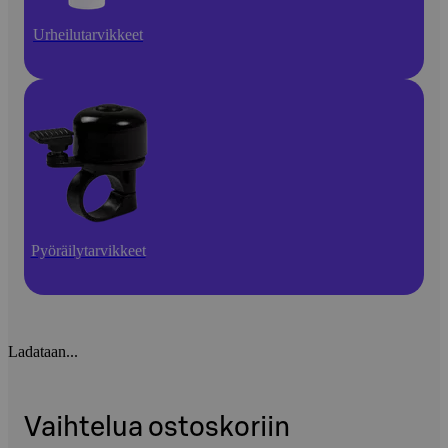
Urheilutarvikkeet
Pyöräilytarvikkeet
Ladataan...
Vaihtelua ostoskoriin