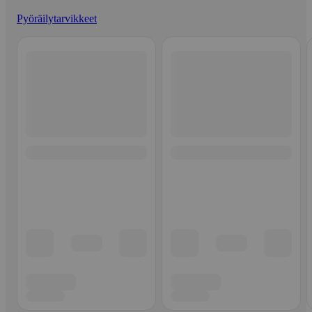
Pyöräilytarvikkeet
Ohita listaus