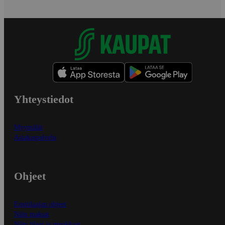
Yhteystiedot
Myymälät
Asiakaspalvelu
Ohjeet
Ensitilaajan ohjeet
Näin maksat
Näin tilaat ja muokkaat