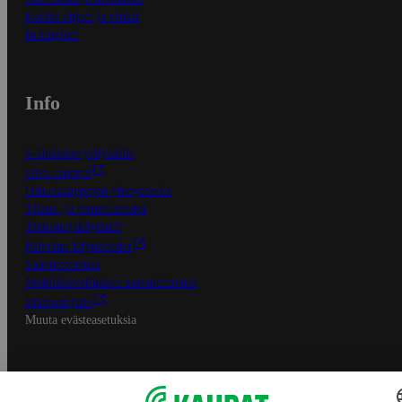
Kaikki ohjeet ja vinkit
In English
Info
S-Business yrityksille
Oiva-raportit
Osuuskauppojen yhteystiedot
Tilaus- ja toimitusehdot
Tietosuojakäytäntö
Palvelun käyttöehdot
Saavutettavuus
Mobiilisovelluksen saavutettavuus
Mainostajalle
Muuta evästeasetuksia
S-ryhmän palvelut