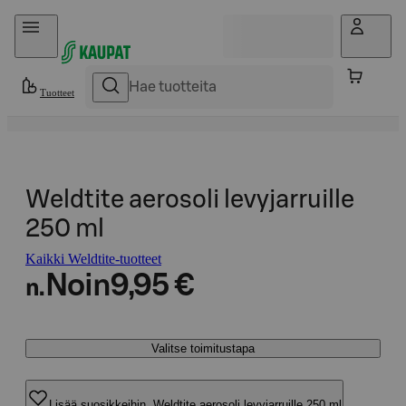
Hyppää sisältöön
Tuotteet
Weldtite aerosoli levyjarruille
250 ml
Kaikki Weldtite-tuotteet
Noin
9,95 €
n.
Valitse toimitustapa
Lisää suosikkeihin, Weldtite aerosoli levyjarruille 250 ml