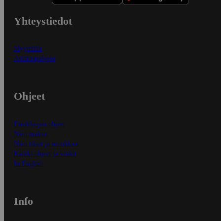
Yhteystiedot
Myymälät
Asiakaspalvelu
Ohjeet
Ensitilaajan ohjeet
Näin maksat
Näin tilaat ja muokkaat
Kaikki ohjeet ja vinkit
In English
Info