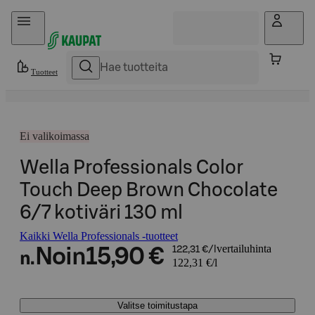
Hyppää sisältöön
Tuotteet
Ei valikoimassa
Wella Professionals Color
Touch Deep Brown Chocolate
6/7 kotiväri 130 ml
Kaikki Wella Professionals -tuotteet
vertailuhinta
Noin
15,90 €
122,31 €/l
n.
122,31 €/l
Valitse toimitustapa