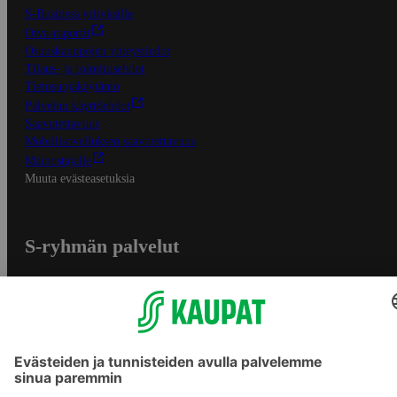
S-Business yrityksille
Oiva-raportit
Osuuskauppojen yhteystiedot
Tilaus- ja toimitusehdot
Tietosuojakäytäntö
Palvelun käyttöehdot
Saavutettavuus
Mobiilisovelluksen saavutettavuus
Mainostajalle
Muuta evästeasetuksia
S-ryhmän palvelut
S-ryhmä
Asiakasomistajuus
Yhteishyvä Ruoka -sovellus
S-ostoslista -sovellus
Prisma.fi
Sokos.fi