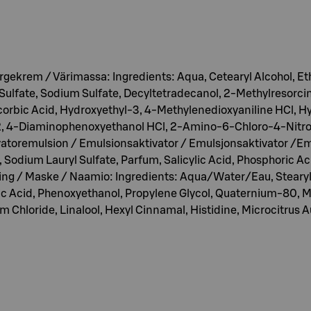
gekrem / Värimassa: Ingredients: Aqua, Cetearyl Alcohol, Et
Sulfate, Sodium Sulfate, Decyltetradecanol, 2-Methylresorcin
corbic Acid, Hydroxyethyl-3, 4-Methylenedioxyaniline HCl, H
 2, 4-Diaminophenoxyethanol HCl, 2-Amino-6-Chloro-4-Nit
vatoremulsion / Emulsionsaktivator / Emulsjonsaktivator /Emu
, Sodium Lauryl Sulfate, Parfum, Salicylic Acid, Phosphoric A
ning / Maske / Naamio: Ingredients: Aqua/Water/Eau, Stearyl
 Acid, Phenoxyethanol, Propylene Glycol, Quaternium-80, M
 Chloride, Linalool, Hexyl Cinnamal, Histidine, Microcitrus Au