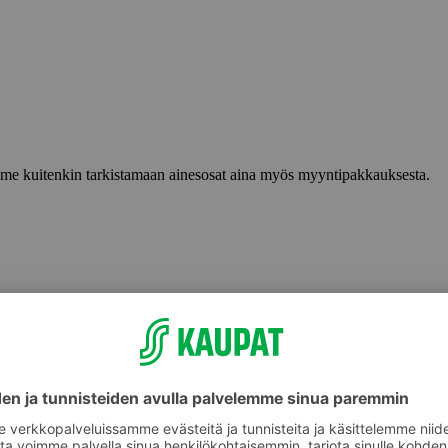
lemme kuitenkin tarkistamaan ainesosat aina myös myyntipakkauksesta.