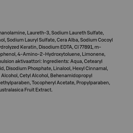
hanolamine, Laureth-3, Sodium Laureth Sulfate,
ol, Sodium Lauryl Sulfate, Cera Alba, Sodium Cocoyl
ydrolyzed Keratin, Disodium EDTA, CI 77891, m-
rophenol, 4-Amino-2-Hydroxytoluene, Limonene,
lsion aktivaattori: Ingredients: Aqua, Cetearyl
cid, Disodium Phosphate, Linalool, Hexyl Cinnamal,
 Alcohol, Cetyl Alcohol, Behenamidopropyl
ethylparaben, Tocopheryl Acetate, Propylparaben,
stralasica Fruit Extract.