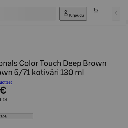
Kirjaudu
ionals Color Touch Deep Brown
wn 5/71 kotiväri 130 ml
uotteet
 €
1 €/l
stapa