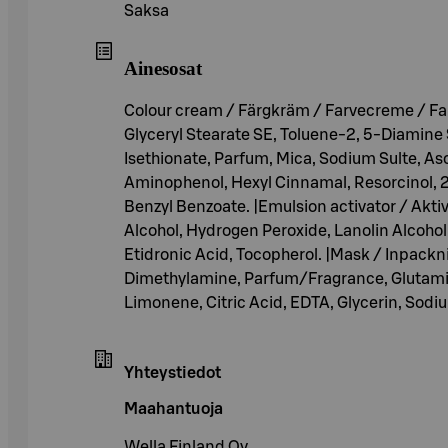
Saksa
Ainesosat
Colour cream / Färgkräm / Farvecreme / Far
Glyceryl Stearate SE, Toluene-2, 5-Diamine 
Isethionate, Parfum, Mica, Sodium Sulte, As
Aminophenol, Hexyl Cinnamal, Resorcinol,
Benzyl Benzoate. |Emulsion activator / Akti
Alcohol, Hydrogen Peroxide, Lanolin Alcohol
Etidronic Acid, Tocopherol. |Mask / Inpack
Dimethylamine, Parfum/Fragrance, Glutamic
Limonene, Citric Acid, EDTA, Glycerin, Sodium
Yhteystiedot
Maahantuoja
Wella Finland Oy