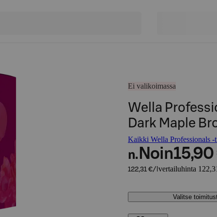
Ei valikoimassa
Wella Profess
Dark Maple Bro
Kaikki Wella Professionals -t
Noin
15,90
n.
vertailuhinta 122,3
122,31 €/l
Valitse toimitu