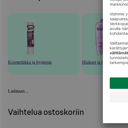
Kosmetiikka ja hygienia
Hiukset ja hiustenhoito
Ladataan...
Vaihtelua ostoskoriin