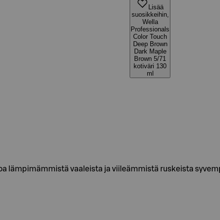
Lisää
suosikkeihin,
Wella
Professionals
Color Touch
Deep Brown
Dark Maple
Brown 5/71
kotiväri 130
ml
toa lämpimämmistä vaaleista ja viileämmistä ruskeista syvempi