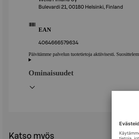
Bulevardi 21, 00180 Helsinki, Finland
EAN
4064666579634
Päivitämme palvelun tuotetietoja aktiivisesti. Suositte
Ominaisuudet
Katso myös