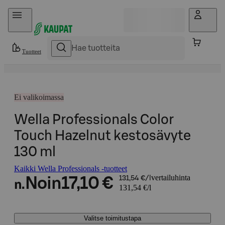
Hyppää sisältöön
Tuotteet
Ei valikoimassa
Wella Professionals Color
Touch Hazelnut kestosävyte
130 ml
Kaikki Wella Professionals -tuotteet
vertailuhinta
Noin
17,10 €
131,54 €/l
n.
131,54 €/l
Valitse toimitustapa