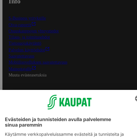
Info
S-Business yrityksille
Oiva-raportit
Osuuskauppojen yhteystiedot
Tilaus- ja toimitusehdot
Tietosuojakäytäntö
Palvelun käyttöehdot
Saavutettavuus
Mobiilisovelluksen saavutettavuus
Mainostajalle
Muuta evästeasetuksia
S-ryhmän palvelut
S-ryhmä
Asiakasomistajuus
Yhteishyvä Ruoka -sovellus
S-ostoslista -sovellus