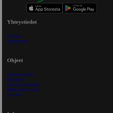
Yhteystiedot
Myymälät
Asiakaspalvelu
Ohjeet
Ensitilaajan ohjeet
Näin maksat
Näin tilaat ja muokkaat
Kaikki ohjeet ja vinkit
In English