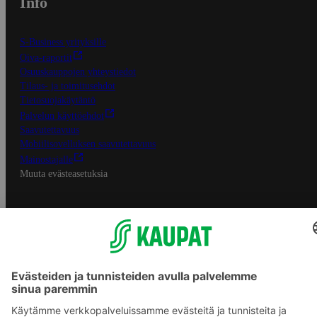
Info
S-Business yrityksille
Oiva-raportit
Osuuskauppojen yhteystiedot
Tilaus- ja toimitusehdot
Tietosuojakäytäntö
Palvelun käyttöehdot
Saavutettavuus
Mobiilisovelluksen saavutettavuus
Mainostajalle
Muuta evästeasetuksia
S-ryhmän palvelut
S-ryhmä
Asiakasomistajuus
Yhteishyvä Ruoka -sovellus
S-ostoslista -sovellus