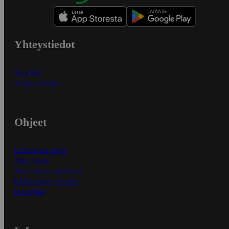
Yhteystiedot
Myymälät
Asiakaspalvelu
Ohjeet
Ensitilaajan ohjeet
Näin maksat
Näin tilaat ja muokkaat
Kaikki ohjeet ja vinkit
In English