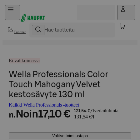
Hyppää sisältöön
Tuotteet
Ei valikoimassa
Wella Professionals Color
Touch Mahogany Velvet
kestosävyte 130 ml
Kaikki Wella Professionals -tuotteet
vertailuhinta
Noin
17,10 €
131,54 €/l
n.
131,54 €/l
Valitse toimitustapa