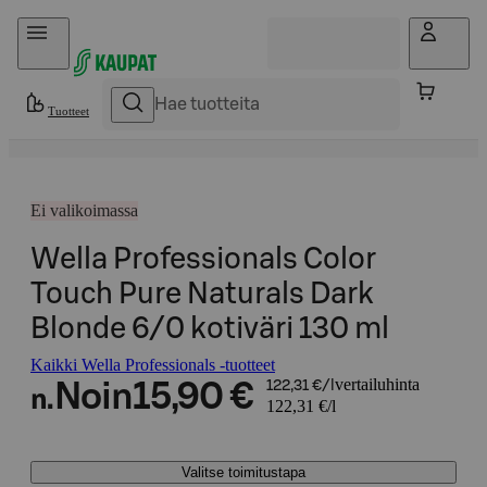
Hyppää sisältöön
Tuotteet
Ei valikoimassa
Wella Professionals Color
Touch Pure Naturals Dark
Blonde 6/0 kotiväri 130 ml
Kaikki Wella Professionals -tuotteet
vertailuhinta
Noin
15,90 €
122,31 €/l
n.
122,31 €/l
Valitse toimitustapa