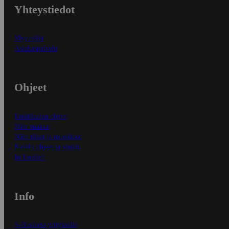
Yhteystiedot
Myymälät
Asiakaspalvelu
Ohjeet
Ensitilaajan ohjeet
Näin maksat
Näin tilaat ja muokkaat
Kaikki ohjeet ja vinkit
In English
Info
S-Business yrityksille