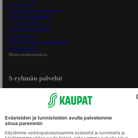
Oiva-raportit
Osuuskauppojen yhteystiedot
Tilaus- ja toimitusehdot
Tietosuojakäytäntö
Palvelun käyttöehdot
Saavutettavuus
Mobiilisovelluksen saavutettavuus
Mainostajalle
Muuta evästeasetuksia
S-ryhmän palvelut
S-ryhmä
Asiakasomistajuus
Yhteishyvä Ruoka -sovellus
S-ostoslista -sovellus
Prisma.fi
Sokos.fi
S-Pankki