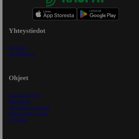
Yhteystiedot
Myymälät
Asiakaspalvelu
Ohjeet
Ensitilaajan ohjeet
Näin maksat
Näin tilaat ja muokkaat
Kaikki ohjeet ja vinkit
In English