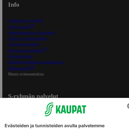
Info
S-Business yrityksille
Oiva-raportit
Osuuskauppojen yhteystiedot
Tilaus- ja toimitusehdot
Tietosuojakäytäntö
Palvelun käyttöehdot
Saavutettavuus
Mobiilisovelluksen saavutettavuus
Mainostajalle
Muuta evästeasetuksia
S-ryhmän palvelut
S-ryhmä
Asiakasomistajuus
Yhteishyvä Ruoka -sovellus