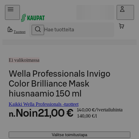
Hyppää sisältöön
Tuotteet
Ei valikoimassa
Wella Professionals Invigo
Color Brilliance Mask
hiusnaamio 150 ml
Kaikki Wella Professionals -tuotteet
vertailuhinta
Noin
21,00 €
140,00 €/l
n.
140,00 €/l
Valitse toimitustapa