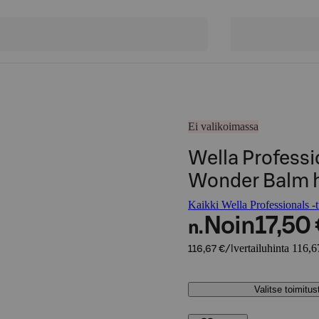
Ei valikoimassa
Wella Professi
Wonder Balm h
Kaikki Wella Professionals -t
Noin
17,50
n.
vertailuhinta 116,6
116,67 €/l
Valitse toimitu