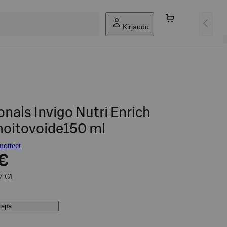
Kirjaudu
onals Invigo Nutri Enrich
oitovoide150 ml
uotteet
 €
7 €/l
stapa