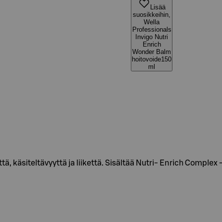
Lisää
suosikkeihin,
Wella
Professionals
Invigo Nutri
Enrich
Wonder Balm
hoitovoide150
ml
tä, käsiteltävyyttä ja liikettä. Sisältää Nutri- Enrich Complex