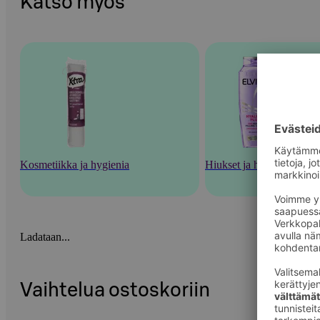
Katso myös
Kosmetiikka ja hygienia
Hiukset ja hiustenhoito
Ladataan...
Vaihtelua ostoskoriin