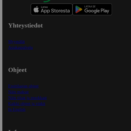
Yhteystiedot
Myymälät
Asiakaspalvelu
Ohjeet
Ensitilaajan ohjeet
Näin maksat
Näin tilaat ja muokkaat
Kaikki ohjeet ja vinkit
In English