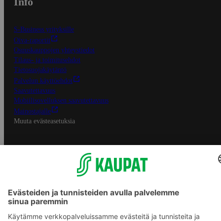
Info
S-Business yrityksille
Oiva-raportit
Osuuskauppojen yhteystiedot
Tilaus- ja toimitusehdot
Tietosuojakäytäntö
Palvelun käyttöehdot
Saavutettavuus
Mobiilisovelluksen saavutettavuus
Mainostajalle
Muuta evästeasetuksia
S-ryhmän palvelut
S-ryhmä
Asiakasomistajuus
Yhteishyvä Ruoka -sovellus
S-ostoslista -sovellus