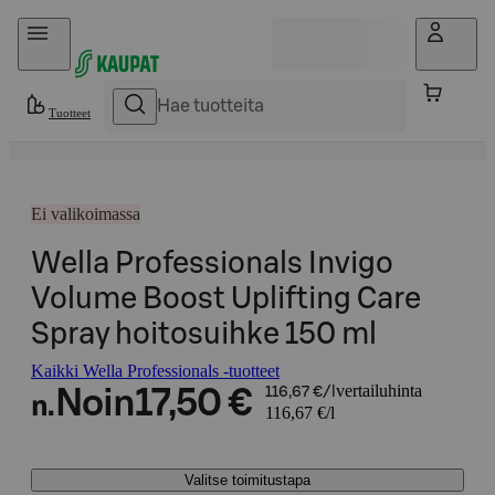
Hyppää sisältöön
Tuotteet
Ei valikoimassa
Wella Professionals Invigo
Volume Boost Uplifting Care
Spray hoitosuihke 150 ml
Kaikki Wella Professionals -tuotteet
vertailuhinta
Noin
17,50 €
116,67 €/l
n.
116,67 €/l
Valitse toimitustapa