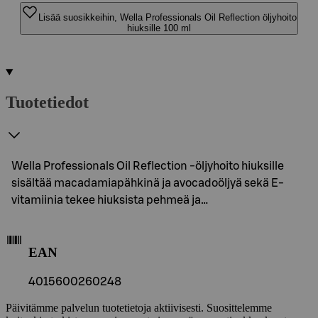
Lisää suosikkeihin, Wella Professionals Oil Reflection öljyhoito
hiuksille 100 ml
Tuotetiedot
Wella Professionals Oil Reflection -öljyhoito hiuksille
sisältää macadamiapähkinä ja avocadoöljyä sekä E-
vitamiinia tekee hiuksista pehmeä ja…
EAN
4015600260248
Päivitämme palvelun tuotetietoja aktiivisesti. Suosittelemme