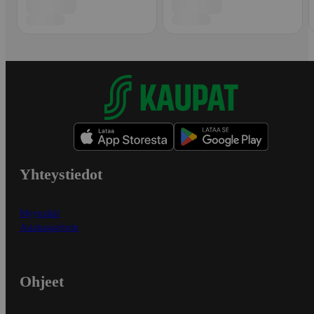
Yhteystiedot
Myymälät
Asiakaspalvelu
Ohjeet