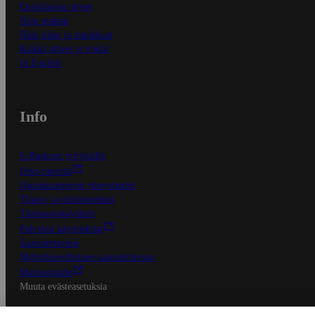
Ensitilaajan ohjeet
Näin maksat
Näin tilaat ja muokkaat
Kaikki ohjeet ja vinkit
In English
Info
S-Business yrityksille
Oiva-raportit
Osuuskauppojen yhteystiedot
Tilaus- ja toimitusehdot
Tietosuojakäytäntö
Palvelun käyttöehdot
Saavutettavuus
Mobiilisovelluksen saavutettavuus
Mainostajalle
Muuta evästeasetuksia