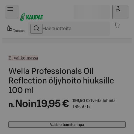
Hyppää sisältöön
Tuotteet
Ei valikoimassa
Wella Professionals Oil
Reflection öljyhoito hiuksille
100 ml
vertailuhinta
Noin
19,95 €
199,50 €/l
n.
199,50 €/l
Valitse toimitustapa