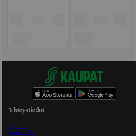
Yhteystiedot
Myymälät
Asiakaspalvelu