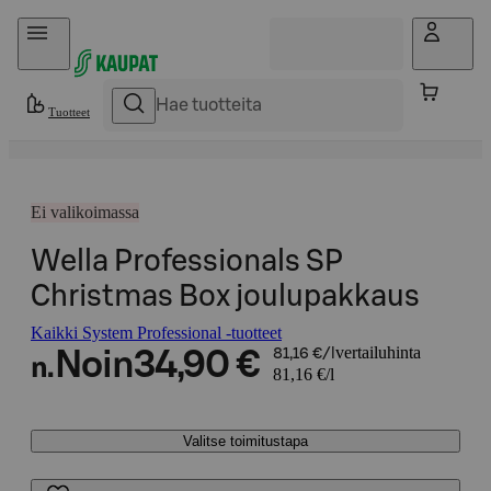
Hyppää sisältöön
Tuotteet
Ei valikoimassa
Wella Professionals SP
Christmas Box joulupakkaus
Kaikki System Professional -tuotteet
vertailuhinta
Noin
34,90 €
81,16 €/l
n.
81,16 €/l
Valitse toimitustapa