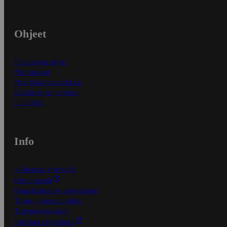
Ohjeet
Ensitilaajan ohjeet
Näin maksat
Näin tilaat ja muokkaat
Kaikki ohjeet ja vinkit
In English
Info
S-Business yrityksille
Oiva-raportit
Osuuskauppojen yhteystiedot
Tilaus- ja toimitusehdot
Tietosuojakäytäntö
Palvelun käyttöehdot