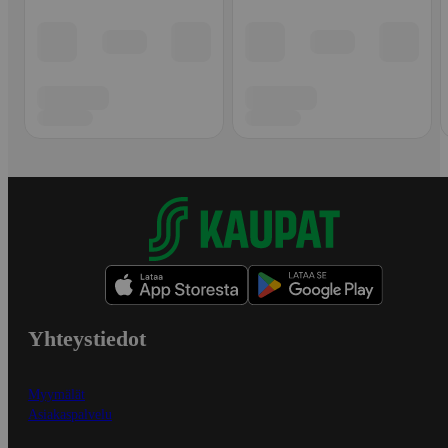
Yhteystiedot
Myymälät
Asiakaspalvelu