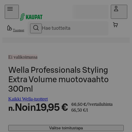
Hyppää sisältöön
Tuotteet
Ei valikoimassa
Wella Professionals Styling
Extra Volume muotovaahto
300ml
Kaikki Wella-tuotteet
vertailuhinta
Noin
19,95 €
66,50 €/l
n.
66,50 €/l
Valitse toimitustapa