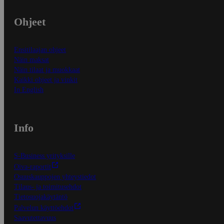
Ohjeet
Ensitilaajan ohjeet
Näin maksat
Näin tilaat ja muokkaat
Kaikki ohjeet ja vinkit
In English
Info
S-Business yrityksille
Oiva-raportit
Osuuskauppojen yhteystiedot
Tilaus- ja toimitusehdot
Tietosuojakäytäntö
Palvelun käyttöehdot
Saavutettavuus