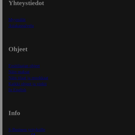
Yhteystiedot
Myymälät
Asiakaspalvelu
Ohjeet
Ensitilaajan ohjeet
Näin maksat
Näin tilaat ja muokkaat
Kaikki ohjeet ja vinkit
In English
Info
S-Business yrityksille