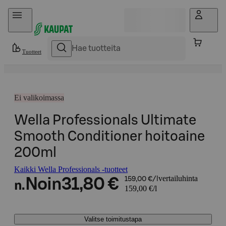
Hyppää sisältöön
Tuotteet
Ei valikoimassa
Wella Professionals Ultimate
Smooth Conditioner hoitoaine
200ml
Kaikki Wella Professionals -tuotteet
vertailuhinta
Noin
31,80 €
159,00 €/l
n.
159,00 €/l
Valitse toimitustapa