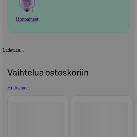
Hoitoaineet
Ladataan...
Vaihtelua ostoskoriin
Hoitoaineet
Ohita listaus