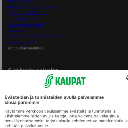
Oiva-raportit
Osuuskauppojen yhteystiedot
Tilaus- ja toimitusehdot
Tietosuojakäytäntö
Palvelun käyttöehdot
Saavutettavuus
Mobiilisovelluksen saavutettavuus
Mainostajalle
Muuta evästeasetuksia
S-ryhmän palvelut
S-ryhmä
Asiakasomistajuus
Yhteishyvä Ruoka -sovellus
S-ostoslista -sovellus
Prisma.fi
Sokos.fi
S-Pankki