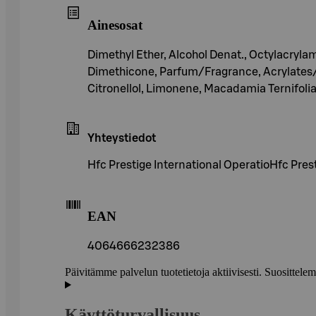
Ainesosat
Dimethyl Ether, Alcohol Denat., Octylacry
Dimethicone, Parfum/Fragrance, Acrylates/t
Citronellol, Limonene, Macadamia Ternifolia 
Yhteystiedot
Hfc Prestige International OperatioHfc Pres
EAN
4064666232386
Päivitämme palvelun tuotetietoja aktiivisesti. Suositte
Käyttöturvallisuus