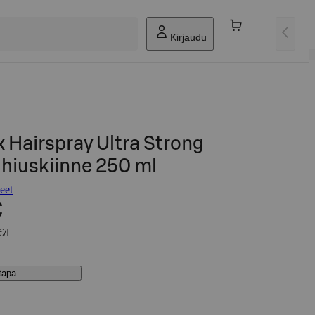
Kirjaudu
x Hairspray Ultra Strong
5 hiuskiinne 250 ml
eet
€
€/l
stapa