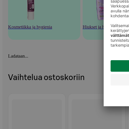
Kosmetiikka ja hygienia
Hiukset ja hiustenhoito
Ladataan...
Vaihtelua ostoskoriin
Ohita listaus