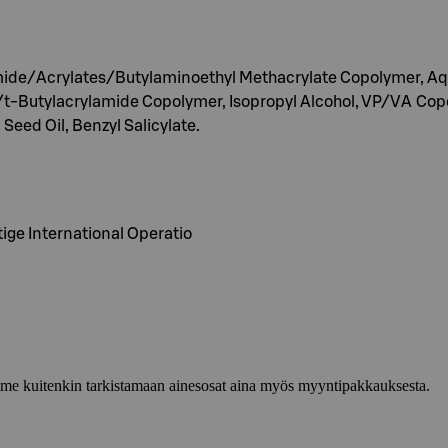
lamide/Acrylates/Butylaminoethyl Methacrylate Copolymer,
-Butylacrylamide Copolymer, Isopropyl Alcohol, VP/VA Copoly
Seed Oil, Benzyl Salicylate.
tige International Operatio
lemme kuitenkin tarkistamaan ainesosat aina myös myyntipakkauksesta.