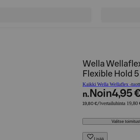
Wella Wellafle
Flexible Hold 
Kaikki Wella Wellaflex -tuott
Noin
4,95 
n.
vertailuhinta 19,80 
19,80 €/l
Valitse toimitu
Lisää