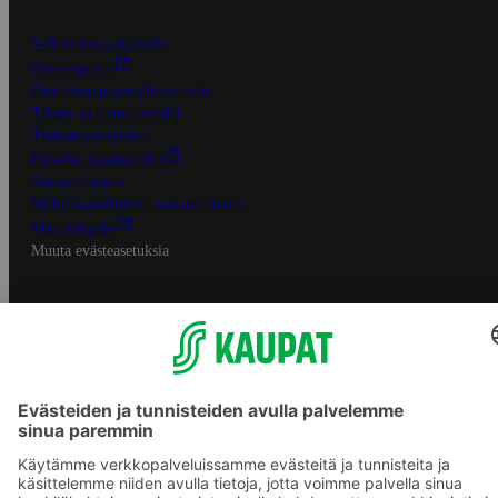
S-Business yrityksille
Oiva-raportit
Osuuskauppojen yhteystiedot
Tilaus- ja toimitusehdot
Tietosuojakäytäntö
Palvelun käyttöehdot
Saavutettavuus
Mobiilisovelluksen saavutettavuus
Mainostajalle
Muuta evästeasetuksia
S-ryhmän palvelut
S-ryhmä
Asiakasomistajuus
Yhteishyvä Ruoka -sovellus
S-ostoslista -sovellus