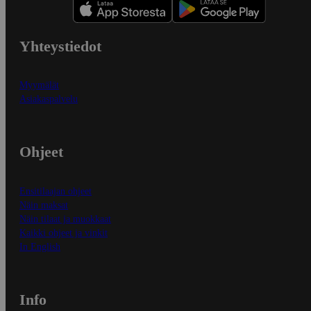
Yhteystiedot
Myymälät
Asiakaspalvelu
Ohjeet
Ensitilaajan ohjeet
Näin maksat
Näin tilaat ja muokkaat
Kaikki ohjeet ja vinkit
In English
Info