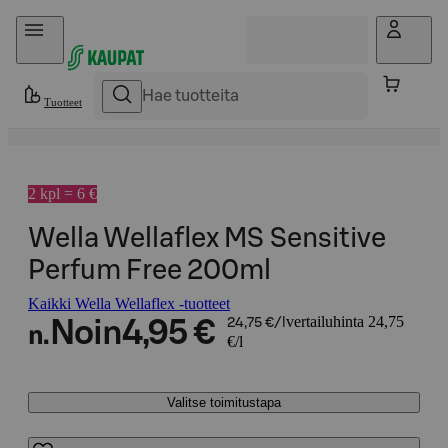
Hyppää sisältöön
Tuotteet
2 kpl = 6 €
Wella Wellaflex MS Sensitive
Perfum Free 200ml
Kaikki Wella Wellaflex -tuotteet
vertailuhinta 24,75
Noin
4,95 €
24,75 €/l
n.
€/l
Valitse toimitustapa