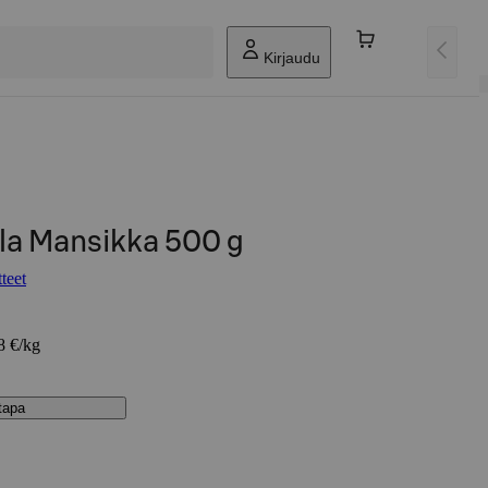
Kirjaudu
la Mansikka 500 g
teet
8 €/kg
stapa