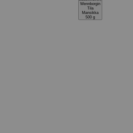
Wennborgin
Tila
Mansikka
500 g