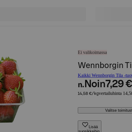
Ei valikoimassa
Wennborgin Ti
Kaikki Wennborgin Tila -tuot
Noin
7,29 €
n.
vertailuhinta 14,5
14,58 €/kg
Valitse toimitu
Lisää
suosikkeihin,