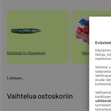
Hedelmät ja vihannekset
Marjat
Ladataan...
Vaihtelua ostoskoriin
Ohita listaus