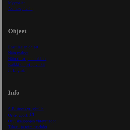
Myymälät
Asiakaspalvelu
Ohjeet
Ensitilaajan ohjeet
Näin maksat
Näin tilaat ja muokkaat
Kaikki ohjeet ja vinkit
In English
Info
S-Business yrityksille
Oiva-raportit
Osuuskauppojen yhteystiedot
Tilaus- ja toimitusehdot