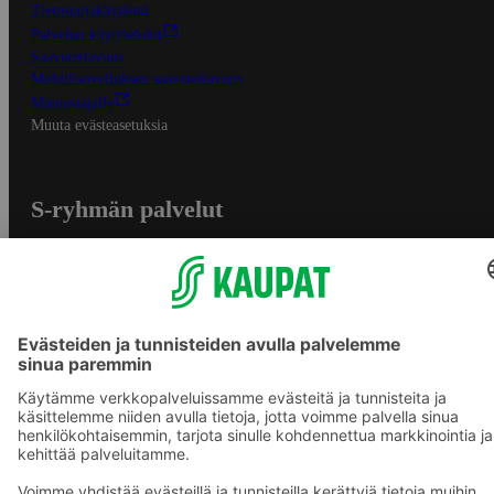
Tietosuojakäytäntö
Palvelun käyttöehdot
Saavutettavuus
Mobiilisovelluksen saavutettavuus
Mainostajalle
Muuta evästeasetuksia
S-ryhmän palvelut
S-ryhmä
Asiakasomistajuus
Yhteishyvä Ruoka -sovellus
S-ostoslista -sovellus
Prisma.fi
Sokos.fi
S-Pankki
Yhteishyvä
Sokos Hotels
Raflaamo