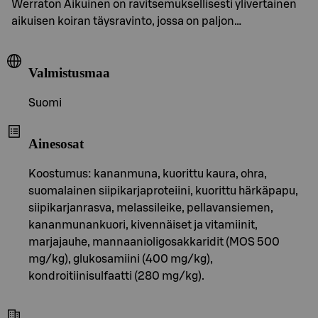
Werraton Aikuinen on ravitsemuksellisesti ylivertainen
aikuisen koiran täysravinto, jossa on paljon…
Valmistusmaa
Suomi
Ainesosat
Koostumus: kananmuna, kuorittu kaura, ohra,
suomalainen siipikarjaproteiini, kuorittu härkäpapu,
siipikarjanrasva, melassileike, pellavansiemen,
kananmunankuori, kivennäiset ja vitamiinit,
marjajauhe, mannaanioligosakkaridit (MOS 500
mg/kg), glukosamiini (400 mg/kg),
kondroitiinisulfaatti (280 mg/kg).