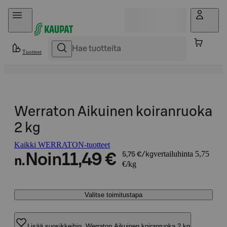
Hyppää sisältöön
Tuotteet
Werraton Aikuinen koiranruoka
2 kg
Kaikki WERRATON-tuotteet
vertailuhinta 5,75
Noin
11,49 €
5,75 €/kg
n.
€/kg
Valitse toimitustapa
Lisää suosikkeihin, Werraton Aikuinen koiranruoka 2 kg