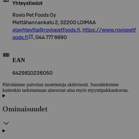
Yhteystiedot
Rovio Pet Foods Oy
Mettähannankatu 2, 32200 LOIMAA
otayhteytta@roviopetfoods.fi
,
https://www.roviopetf
oods.fi
, 044 777 6690
EAN
6429810236050
Päivitämme palvelun tuotetietoja aktiivisesti. Suosittelemme
kuitenkin tarkistamaan ainesosat aina myös myyntipakkauksesta.
Ominaisuudet