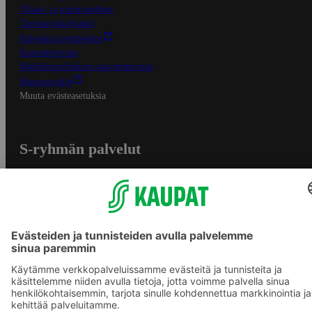
Tilaus- ja toimitusehdot
Tietosuojakäytäntö
Palvelun käyttöehdot
Saavutettavuus
Mobiilisovelluksen saavutettavuus
Mainostajalle
Muuta evästeasetuksia
S-ryhmän palvelut
S-ryhmä
Asiakasomistajuus
Yhteishyvä Ruoka -sovellus
S-ostoslista -sovellus
Prisma.fi
Sokos.fi
S-Pankki
Yhteishyvä
Sokos Hotels