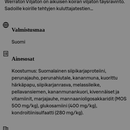
Werraton Viljaton on aikuisen koiran viljaton täysravinto.
Sadoille koirille tehtyjen kuluttajatestien…
Valmistusmaa
Suomi
Ainesosat
Koostumus: Suomalainen siipikarjaproteiini,
perunajauho, perunahiutale, kananmuna, kuorittu
härkäpapu, siipikarjanrasva, melassileike,
pellavansiemen, kananmunankuori, kivennäiset ja
vitamiinit, marjajauhe, mannaanioligosakkaridit (MOS
500 mg/kg), glukosamiini (400 mg/kg),
kondroitiinisulfaatti (280 mg/kg).