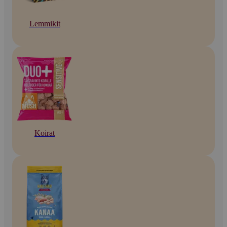
Lemmikit
Koirat