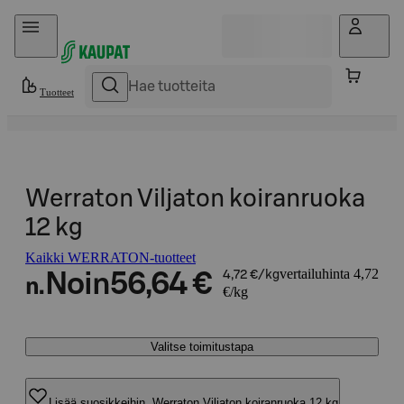
Hyppää sisältöön
Tuotteet
Werraton Viljaton koiranruoka
12 kg
Kaikki WERRATON-tuotteet
vertailuhinta 4,72
Noin
56,64 €
4,72 €/kg
n.
€/kg
Valitse toimitustapa
Lisää suosikkeihin, Werraton Viljaton koiranruoka 12 kg