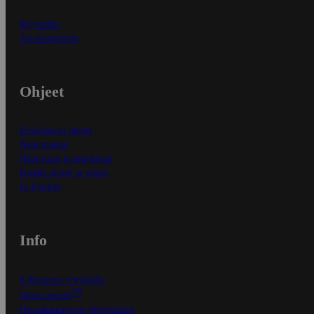
Myymälät
Asiakaspalvelu
Ohjeet
Ensitilaajan ohjeet
Näin maksat
Näin tilaat ja muokkaat
Kaikki ohjeet ja vinkit
In English
Info
S-Business yrityksille
Oiva-raportit
Osuuskauppojen yhteystiedot