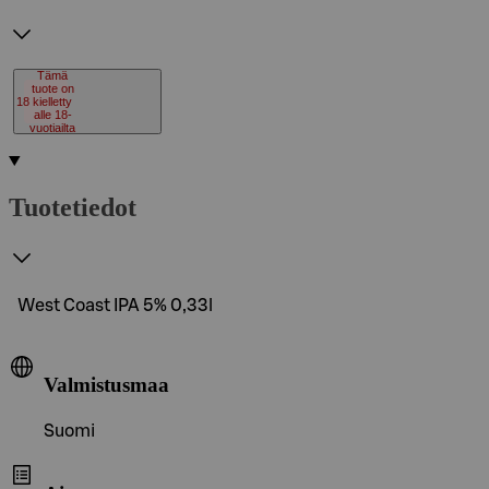
Tämä
tuote on
18
kielletty
alle 18-
vuotiailta
Tuotetiedot
West Coast IPA 5% 0,33l
Valmistusmaa
Suomi