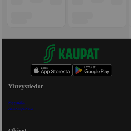
Yhteystiedot
Myymälät
Asiakaspalvelu
Ohjeet