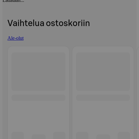
Ladataan...
Vaihtelua ostoskoriin
Ale-olut
Ohita listaus