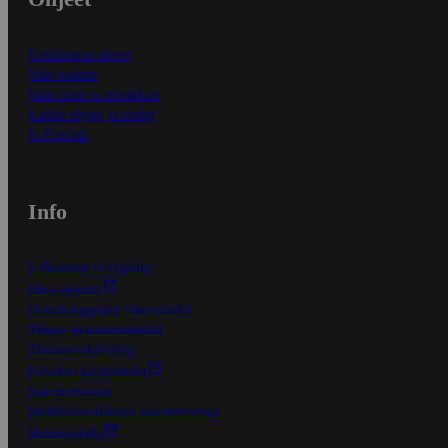
Ensitilaajan ohjeet
Näin maksat
Näin tilaat ja muokkaat
Kaikki ohjeet ja vinkit
In English
Info
S-Business yrityksille
Oiva-raportit
Osuuskauppojen yhteystiedot
Tilaus- ja toimitusehdot
Tietosuojakäytäntö
Palvelun käyttöehdot
Saavutettavuus
Mobiilisovelluksen saavutettavuus
Mainostajalle