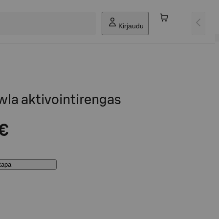
Kirjaudu
a aktivointirengas
 €
stapa