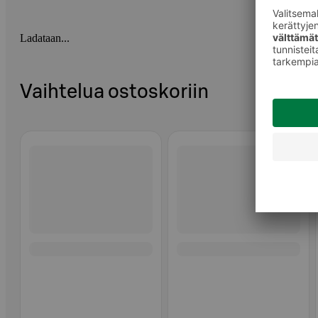
Ladataan...
Vaihtelua ostoskoriin
Ohita listaus