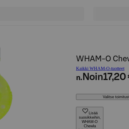
WHAM-O Chewl
Kaikki WHAM-O-tuotteet
Noin
17,20
n.
Valitse toimitu
Lisää
suosikkeihin,
WHAM-O
Chewla