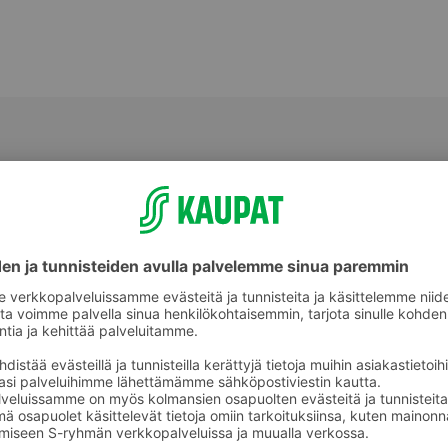
Koiran aktivointilelut