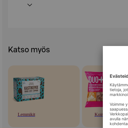
Katso myös
Lemmikit
Koirat