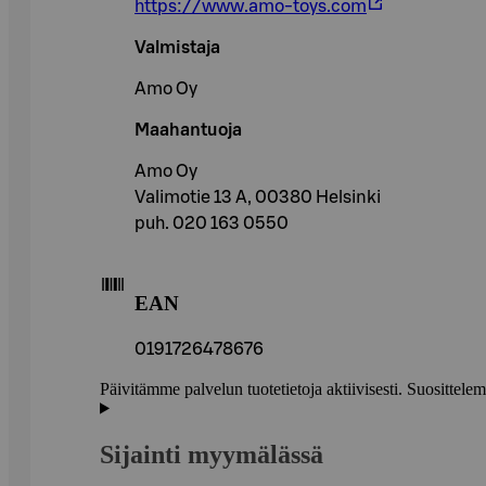
https://www.amo-toys.com
Valmistaja
Amo Oy
Maahantuoja
Amo Oy
Valimotie 13 A, 00380 Helsinki
puh. 020 163 0550
EAN
0191726478676
Päivitämme palvelun tuotetietoja aktiivisesti. Suositte
Sijainti myymälässä