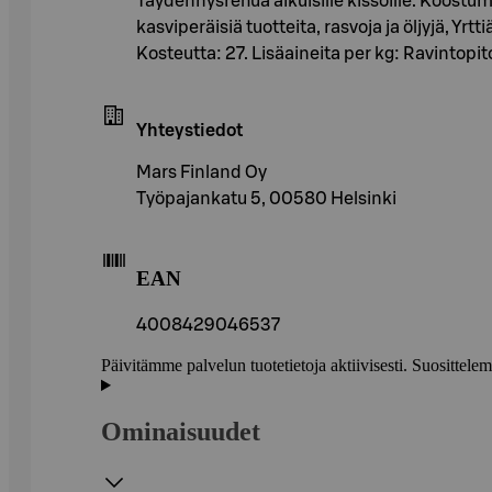
Täydennysrehua aikuisille kissoille. Koostumus:
kasviperäisiä tuotteita, rasvoja ja öljyjä, Y
Kosteutta: 27. Lisäaineita per kg: Ravintopi
Yhteystiedot
Mars Finland Oy
Työpajankatu 5, 00580 Helsinki
EAN
4008429046537
Päivitämme palvelun tuotetietoja aktiivisesti. Suositte
Ominaisuudet