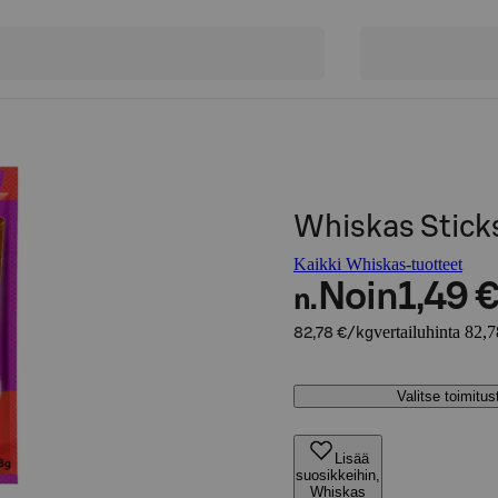
Whiskas Stick
Kaikki Whiskas-tuotteet
Noin
1,49 
n.
vertailuhinta 82,
82,78 €/kg
Valitse toimitu
Lisää
suosikkeihin,
Whiskas