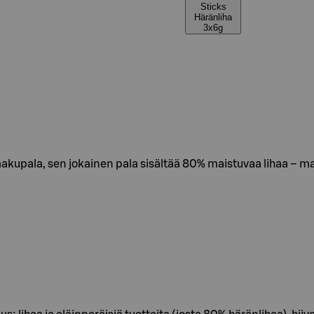
Sticks
Häränliha
3x6g
makupala, sen jokainen pala sisältää 80% maistuvaa lihaa – mai