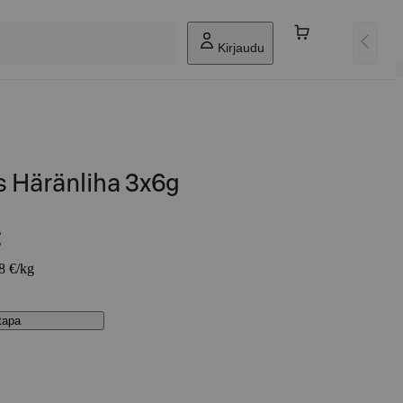
Kirjaudu
s Häränliha 3x6g
€
78 €/kg
stapa