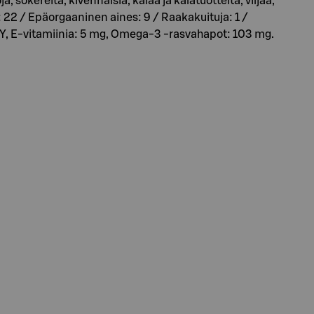
, sokereita, kivennäisiä, kalaa ja kalatuotteita, viljaa,
s: 22 / Epäorgaaninen aines: 9 / Raakakuituja: 1 /
7 KY, E-vitamiinia: 5 mg, Omega-3 -rasvahapot: 103 mg.