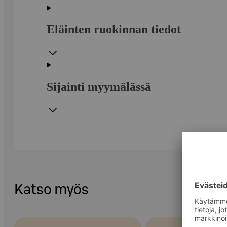
Eläinten ruokinnan tiedot
Sijainti myymälässä
Katso myös