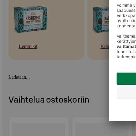
Lemmikit
Kissat
Ladataan...
Vaihtelua ostoskoriin
Ohita listaus