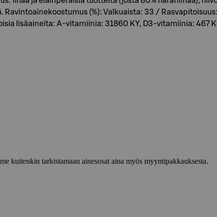
 lihaa ja eläinperäisiä tuotteita (josta 80% häränlihaa), hiivoja
rttiä. Ravintoainekoostumus (%): Valkuaista: 33 / Rasvapitoisuu
toisia lisäaineita: A-vitamiinia: 31860 KY, D3-vitamiinia: 46
lemme kuitenkin tarkistamaan ainesosat aina myös myyntipakkauksesta.