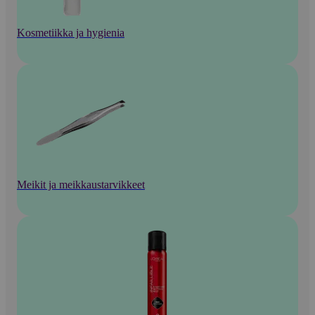
Kosmetiikka ja hygienia
Meikit ja meikkaustarvikkeet