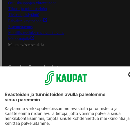
Osuuskauppojen yhteystiedot
Tilaus- ja toimitusehdot
Tietosuojakäytäntö
Palvelun käyttöehdot
Saavutettavuus
Mobiilisovelluksen saavutettavuus
Mainostajalle
Muuta evästeasetuksia
S-ryhmän palvelut
S-ryhmä
Asiakasomistajuus
Yhteishyvä Ruoka -sovellus
S-ostoslista -sovellus
Prisma.fi
Sokos.fi
S-Pankki
Yhteishyvä