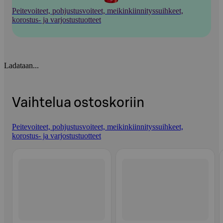
Peitevoiteet, pohjustusvoiteet, meikinkiinnityssuihkeet,
korostus- ja varjostustuotteet
Ladataan...
Vaihtelua ostoskoriin
Peitevoiteet, pohjustusvoiteet, meikinkiinnityssuihkeet,
korostus- ja varjostustuotteet
Ohita listaus