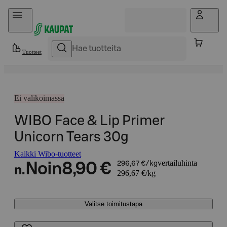
Hyppää sisältöön
Tuotteet
Ei valikoimassa
WIBO Face & Lip Primer
Unicorn Tears 30g
Kaikki Wibo-tuotteet
vertailuhinta
Noin
8,90 €
296,67 €/kg
n.
296,67 €/kg
Valitse toimitustapa