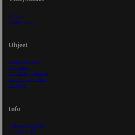
Myymälät
Asiakaspalvelu
Ohjeet
Ensitilaajan ohjeet
Näin maksat
Näin tilaat ja muokkaat
Kaikki ohjeet ja vinkit
In English
Info
S-Business yrityksille
Oiva-raportit