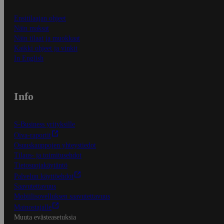
Ensitilaajan ohjeet
Näin maksat
Näin tilaat ja muokkaat
Kaikki ohjeet ja vinkit
In English
Info
S-Business yrityksille
Oiva-raportit
Osuuskauppojen yhteystiedot
Tilaus- ja toimitusehdot
Tietosuojakäytäntö
Palvelun käyttöehdot
Saavutettavuus
Mobiilisovelluksen saavutettavuus
Mainostajalle
Muuta evästeasetuksia