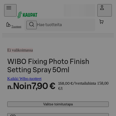
Hyppää sisältöön
Tuotteet
Ei valikoimassa
WIBO Fixing Photo Finish
Setting Spray 50ml
Kaikki Wibo-tuotteet
vertailuhinta 158,00
Noin
7,90 €
158,00 €/l
n.
€/l
Valitse toimitustapa