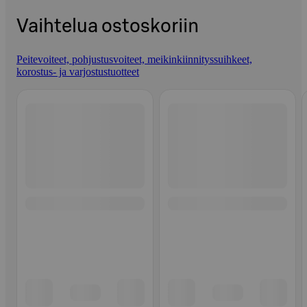
Vaihtelua ostoskoriin
Peitevoiteet, pohjustusvoiteet, meikinkiinnityssuihkeet,
korostus- ja varjostustuotteet
Ohita listaus