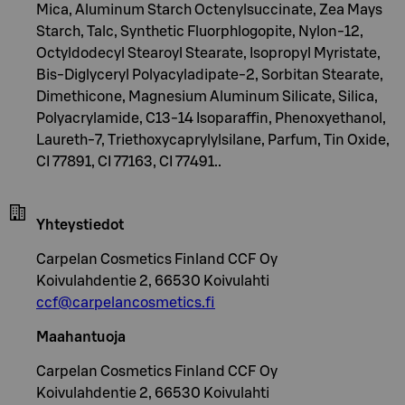
Mica, Aluminum Starch Octenylsuccinate, Zea Mays
Starch, Talc, Synthetic Fluorphlogopite, Nylon-12,
Octyldodecyl Stearoyl Stearate, Isopropyl Myristate,
Bis-Diglyceryl Polyacyladipate-2, Sorbitan Stearate,
Dimethicone, Magnesium Aluminum Silicate, Silica,
Polyacrylamide, C13-14 Isoparaffin, Phenoxyethanol,
Laureth-7, Triethoxycaprylylsilane, Parfum, Tin Oxide,
CI 77891, CI 77163, CI 77491..
Yhteystiedot
Carpelan Cosmetics Finland CCF Oy
Koivulahdentie 2, 66530 Koivulahti
ccf@carpelancosmetics.fi
Maahantuoja
Carpelan Cosmetics Finland CCF Oy
Koivulahdentie 2, 66530 Koivulahti