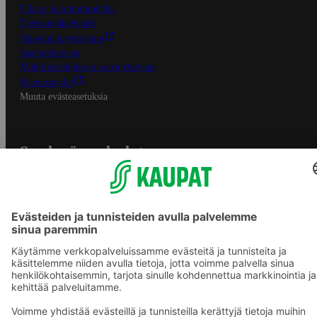
Tilaus- ja toimitusehdot
Tietosuojakäytäntö
Palvelun käyttöehdot
Saavutettavuus
Mobiilisovelluksen saavutettavuus
Mainostajalle
Muuta evästeasetuksia
S-ryhmän palvelut
S-ryhmä
Asiakasomistajuus
Yhteishyvä Ruoka -sovellus
S-ostoslista -sovellus
Prisma.fi
Sokos.fi
S-Pankki
Yhteishyvä
Sokos Hotels