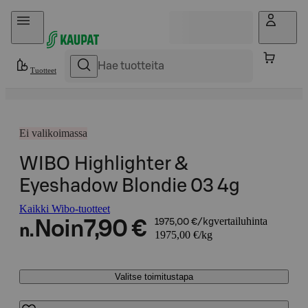
Hyppää sisältöön
Tuotteet
Ei valikoimassa
WIBO Highlighter &
Eyeshadow Blondie 03 4g
Kaikki Wibo-tuotteet
vertailuhinta
Noin
7,90 €
1975,00 €/kg
n.
1975,00 €/kg
Valitse toimitustapa