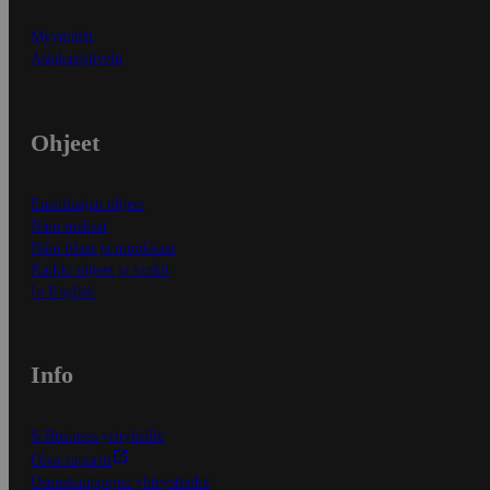
Myymälät
Asiakaspalvelu
Ohjeet
Ensitilaajan ohjeet
Näin maksat
Näin tilaat ja muokkaat
Kaikki ohjeet ja vinkit
In English
Info
S-Business yrityksille
Oiva-raportit
Osuuskauppojen yhteystiedot