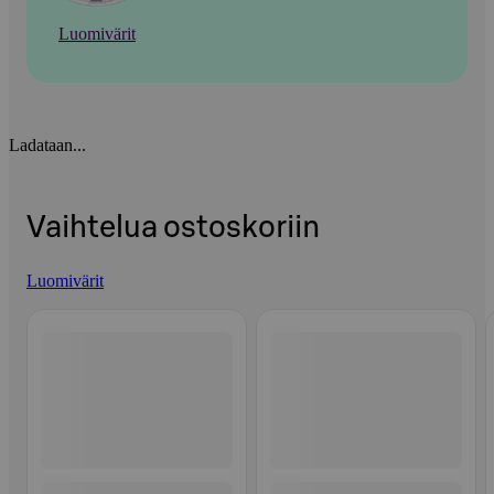
Luomivärit
Ladataan...
Vaihtelua ostoskoriin
Luomivärit
Ohita listaus