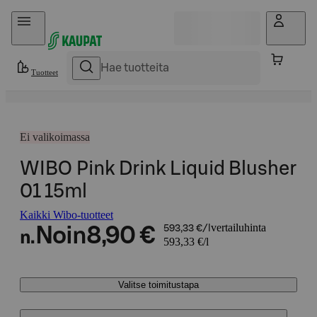
Hyppää sisältöön
Tuotteet
Ei valikoimassa
WIBO Pink Drink Liquid Blusher
01 15ml
Kaikki Wibo-tuotteet
vertailuhinta
Noin
8,90 €
593,33 €/l
n.
593,33 €/l
Valitse toimitustapa