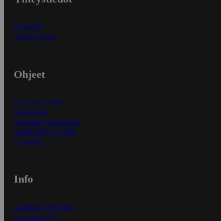
Myymälät
Asiakaspalvelu
Ohjeet
Ensitilaajan ohjeet
Näin maksat
Näin tilaat ja muokkaat
Kaikki ohjeet ja vinkit
In English
Info
S-Business yrityksille
Oiva-raportit