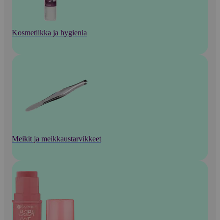
Kosmetiikka ja hygienia
Meikit ja meikkaustarvikkeet