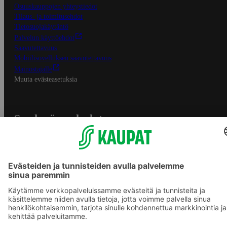
Osuuskauppojen yhteystiedot
Tilaus- ja toimitusehdot
Tietosuojakäytäntö
Palvelun käyttöehdot
Saavutettavuus
Mobiilisovelluksen saavutettavuus
Mainostajalle
Muuta evästeasetuksia
S-ryhmän palvelut
S-ryhmä
Asiakasomistajuus
Yhteishyvä Ruoka -sovellus
S-ostoslista -sovellus
Prisma.fi
Sokos.fi
S-Pankki
Yhteishyvä