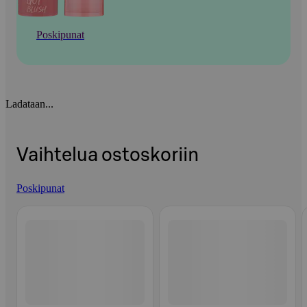
Poskipunat
Ladataan...
Vaihtelua ostoskoriin
Poskipunat
Ohita listaus