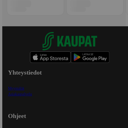
Yhteystiedot
Myymälät
Asiakaspalvelu
Ohjeet