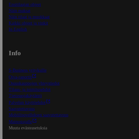
Ensitilaajan ohjeet
Näin maksat
Näin tilaat ja muokkaat
Kaikki ohjeet ja vinkit
In English
Info
S-Business yrityksille
Oiva-raportit
Osuuskauppojen yhteystiedot
Tilaus- ja toimitusehdot
Tietosuojakäytäntö
Palvelun käyttöehdot
Saavutettavuus
Mobiilisovelluksen saavutettavuus
Mainostajalle
Muuta evästeasetuksia