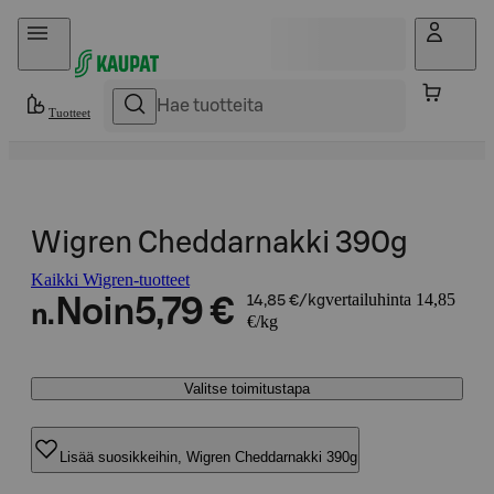
Hyppää sisältöön
Tuotteet
Wigren Cheddarnakki 390g
Kaikki Wigren-tuotteet
vertailuhinta 14,85
Noin
5,79 €
14,85 €/kg
n.
€/kg
Valitse toimitustapa
Lisää suosikkeihin, Wigren Cheddarnakki 390g