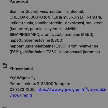
Ainesosat
Sianliha (Suomi), vesi, naudanliha (Suomi),
CHEDDARJUUSTO (8%) (Eu ja muu kuin Eu), kamara,
jodioitu suola, sianlihaproteiini, dekstroosi, mausteet
(korianteri, paprika, cayenne, inkivääri,
SINAPINSIEMEN) aromit, stabilointiaine (E450),
hapettumisenestoaine (E300),
happamuudensäätöaine (E330), arominvahvenne
(E621), säilöntäaine (E250), luonnonsuoli (lammas)
Yhteystiedot
Yrjö Wigren Oy
Patamäenkatu 2, 33900 Tampere
03 3123 7200,
https://www.yrjowigren.fi
,
myynti@
yrjowigren.fi