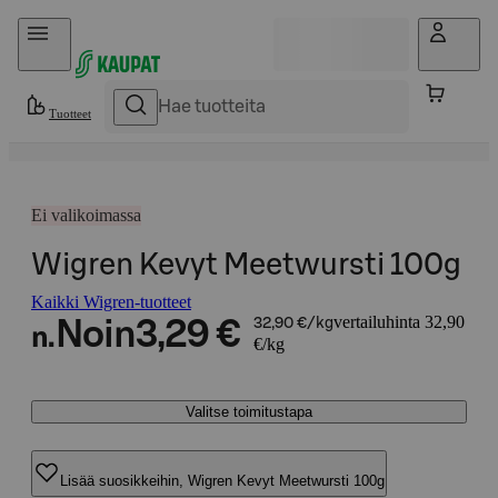
Hyppää sisältöön
Tuotteet
Ei valikoimassa
Wigren Kevyt Meetwursti 100g
Kaikki Wigren-tuotteet
vertailuhinta 32,90
Noin
3,29 €
32,90 €/kg
n.
€/kg
Valitse toimitustapa
Lisää suosikkeihin, Wigren Kevyt Meetwursti 100g