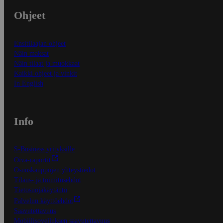
Ohjeet
Ensitilaajan ohjeet
Näin maksat
Näin tilaat ja muokkaat
Kaikki ohjeet ja vinkit
In English
Info
S-Business yrityksille
Oiva-raportit
Osuuskauppojen yhteystiedot
Tilaus- ja toimitusehdot
Tietosuojakäytäntö
Palvelun käyttöehdot
Saavutettavuus
Mobiilisovelluksen saavutettavuus