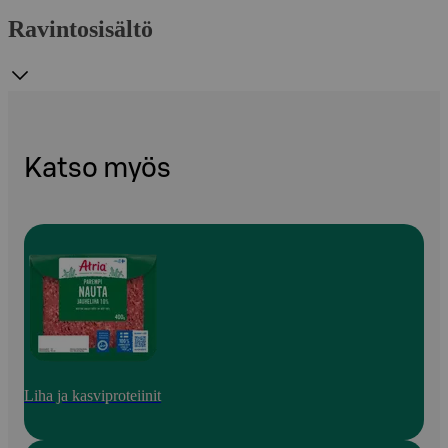
Ravintosisältö
Katso myös
Liha ja kasviproteiinit