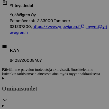
Yhteystiedot
Yrjö Wigren Oy
Patamäenkatu 2 33900 Tampere
331237200,
https://www.yrjowigren.fi
,
myynti@yrj
owigren.fi
EAN
6408720008407
Päivitämme palvelun tuotetietoja aktiivisesti. Suosittelemme
kuitenkin tarkistamaan ainesosat aina myös myyntipakkauksesta.
Ominaisuudet