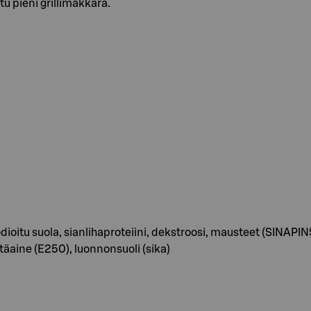
u pieni grillimakkara.
odioitu suola, sianlihaproteiini, dekstroosi, mausteet (SINAPIN
äaine (E250), luonnonsuoli (sika)