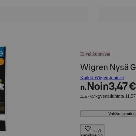
Ei valikoimassa
Wigren Nysä G
Kaikki Wigren-tuotteet
Noin
3,47 €
n.
vertailuhinta 11,57
11,57 €/kg
Valitse toimitu
Lisää
suosikkeihin,