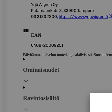
Yrjö Wigren Oy
Patamäenkatu 2, 33900 Tampere
03 3123 7200,
https://www.yrjowigren.fi
EAN
6408720009251
Päivitämme palvelun tuotetietoja aktiivisesti. Suositte
Ominaisuudet
Ravintosisältö