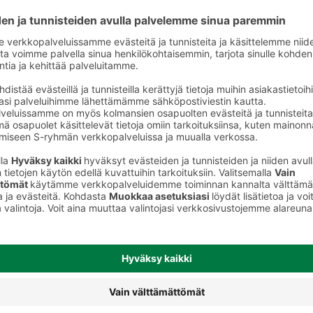
t
Makkarat