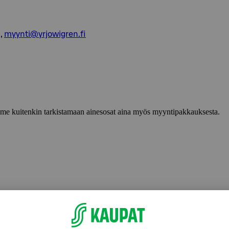
,
myynti@yrjowigren.fi
lemme kuitenkin tarkistamaan ainesosat aina myös myyntipakkauksesta.