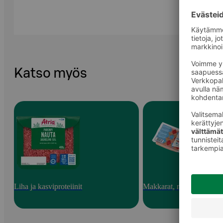
Katso myös
Liha ja kasviproteiinit
Makkarat, nakit ja pekoni