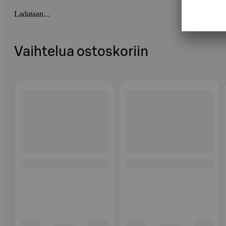
Ladataan...
Vaihtelua ostoskoriin
Ohita listaus