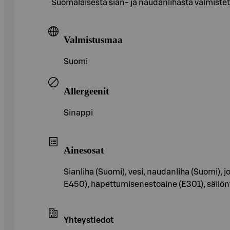
Suomalaisesta sian- ja naudanlihasta valmistett
Valmistusmaa
Suomi
Allergeenit
Sinappi
Ainesosat
Sianliha (Suomi), vesi, naudanliha (Suomi), j
E450), hapettumisenestoaine (E301), säilönt
Yhteystiedot