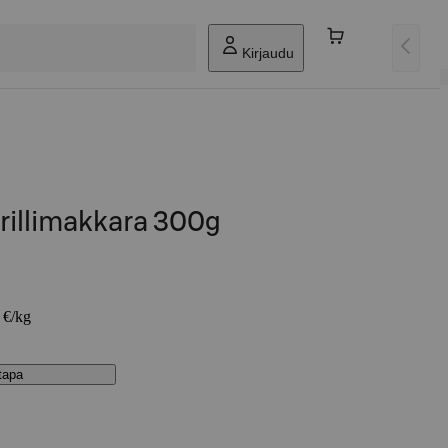
Kirjaudu
rillimakkara 300g
 €/kg
stapa