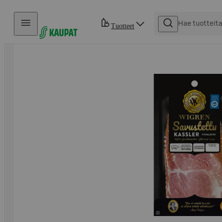
Hyppää sisältöön
Tuotteet