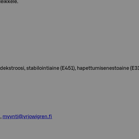
eikkele.
, dekstroosi, stabilointiaine (E451), hapettumisenestoaine (E3
,
myynti@yrjowigren.fi