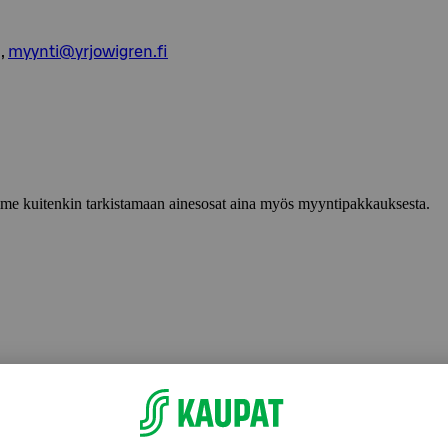
,
myynti@yrjowigren.fi
lemme kuitenkin tarkistamaan ainesosat aina myös myyntipakkauksesta.