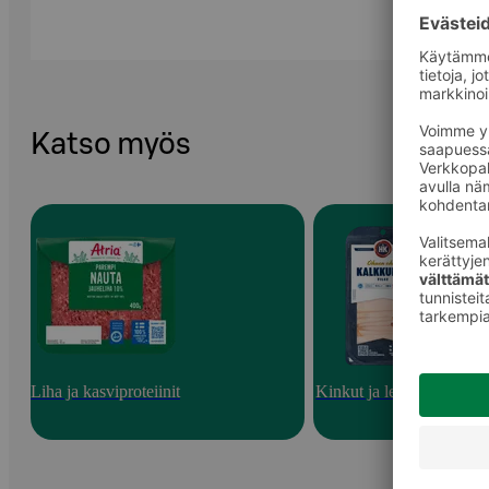
Katso myös
Liha ja kasviproteiinit
Kinkut ja leikkeleet