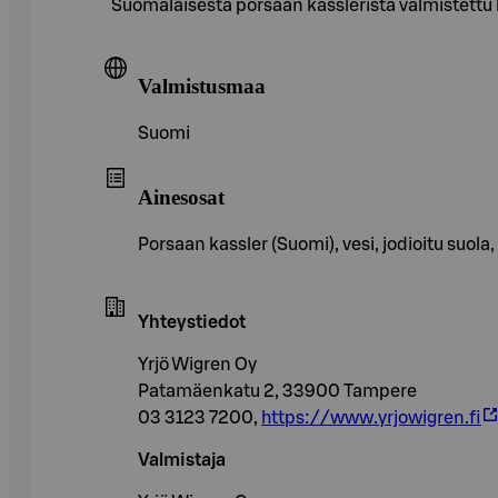
Suomalaisesta porsaan kasslerista valmistettu l
Valmistusmaa
Suomi
Ainesosat
Porsaan kassler (Suomi), vesi, jodioitu suola
Yhteystiedot
Yrjö Wigren Oy
Patamäenkatu 2, 33900 Tampere
03 3123 7200,
https://www.yrjowigren.fi
Valmistaja