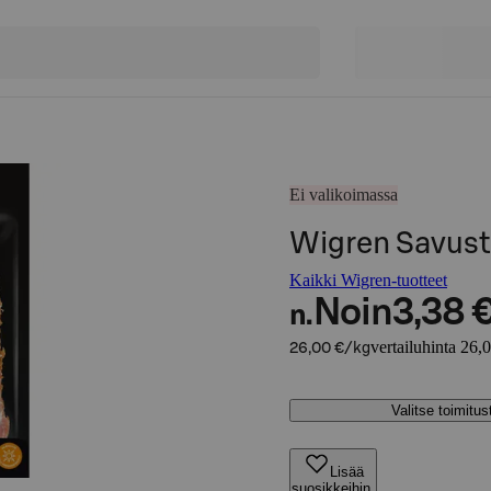
Ei valikoimassa
Wigren Savust
Kaikki Wigren-tuotteet
Noin
3,38 
n.
vertailuhinta 26,
26,00 €/kg
Valitse toimitu
Lisää
suosikkeihin,