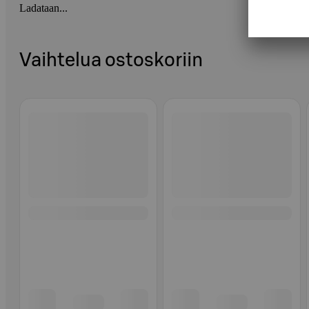
Ladataan...
Vaihtelua ostoskoriin
Ohita listaus