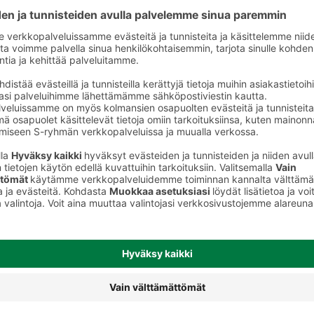
Kokolihaleikkeet