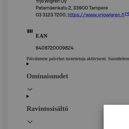
Yrjö Wigren Oy
Patamäenkatu 2, 33900 Tampere
03 3123 7200,
https://www.yrjowigren.fi
EAN
6408720009824
Päivitämme palvelun tuotetietoja aktiivisesti. Suositte
Ominaisuudet
Ravintosisältö