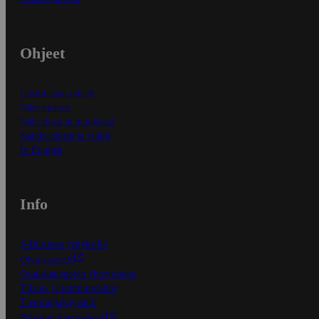
Ohjeet
Ensitilaajan ohjeet
Näin maksat
Näin tilaat ja muokkaat
Kaikki ohjeet ja vinkit
In English
Info
S-Business yrityksille
Oiva-raportit
Osuuskauppojen yhteystiedot
Tilaus- ja toimitusehdot
Tietosuojakäytäntö
Palvelun käyttöehdot