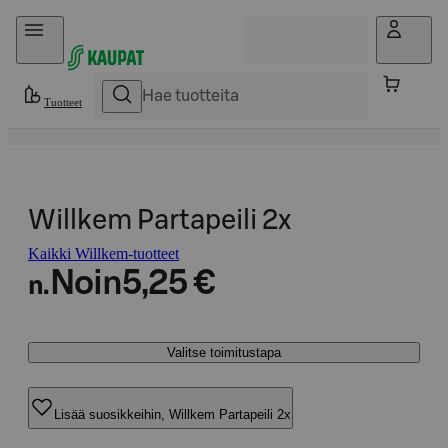
Hyppää sisältöön
Tuotteet
Willkem Partapeili 2x
Kaikki Willkem-tuotteet
Noin
5,25 €
n.
Valitse toimitustapa
Lisää suosikkeihin, Willkem Partapeili 2x