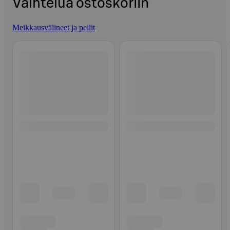
Vaihtelua ostoskoriin
Meikkausvälineet ja peilit
Ohita listaus