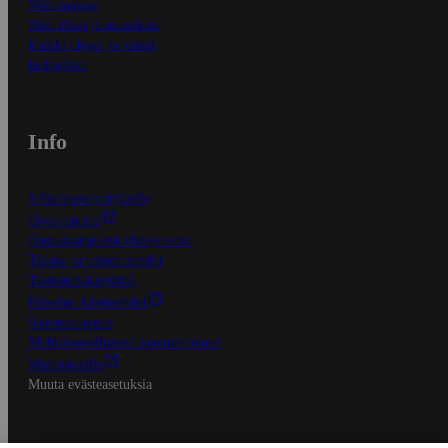
Näin maksat
Näin tilaat ja muokkaat
Kaikki ohjeet ja vinkit
In English
Info
S-Business yrityksille
Oiva-raportit
Osuuskauppojen yhteystiedot
Tilaus- ja toimitusehdot
Tietosuojakäytäntö
Palvelun käyttöehdot
Saavutettavuus
Mobiilisovelluksen saavutettavuus
Mainostajalle
Muuta evästeasetuksia