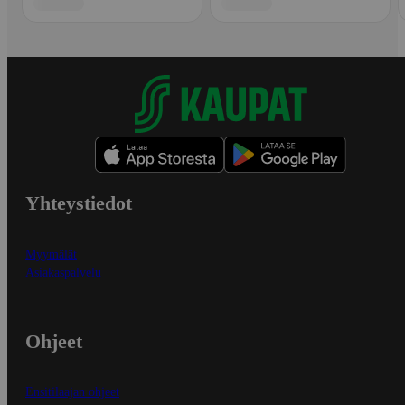
Yhteystiedot
Myymälät
Asiakaspalvelu
Ohjeet
Ensitilaajan ohjeet