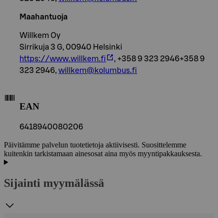
Maahantuoja
Willkem Oy
Sirrikuja 3 G, 00940 Helsinki
https://www.willkem.fi
, +358 9 323 2946+358 9
323 2946,
willkem@kolumbus.fi
EAN
6418940080206
Päivitämme palvelun tuotetietoja aktiivisesti. Suosittelemme
kuitenkin tarkistamaan ainesosat aina myös myyntipakkauksesta.
Sijainti myymälässä