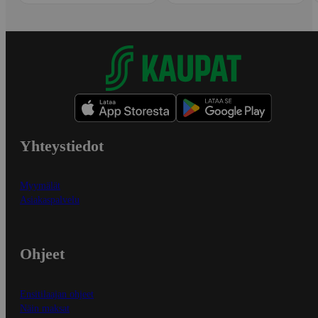
Yhteystiedot
Myymälät
Asiakaspalvelu
Ohjeet
Ensitilaajan ohjeet
Näin maksat