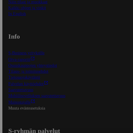
Näin tilaat ja muokkaat
Kaikki ohjeet ja vinkit
In English
Info
S-Business yrityksille
Oiva-raportit
Osuuskauppojen yhteystiedot
Tilaus- ja toimitusehdot
Tietosuojakäytäntö
Palvelun käyttöehdot
Saavutettavuus
Mobiilisovelluksen saavutettavuus
Mainostajalle
Muuta evästeasetuksia
S-ryhmän palvelut