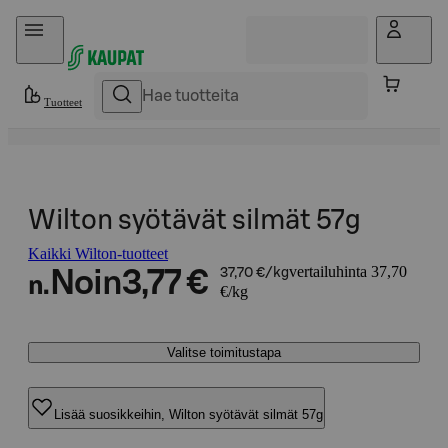
Hyppää sisältöön
Tuotteet
Wilton syötävät silmät 57g
Kaikki Wilton-tuotteet
vertailuhinta 37,70
Noin
3,77 €
37,70 €/kg
n.
€/kg
Valitse toimitustapa
Lisää suosikkeihin, Wilton syötävät silmät 57g