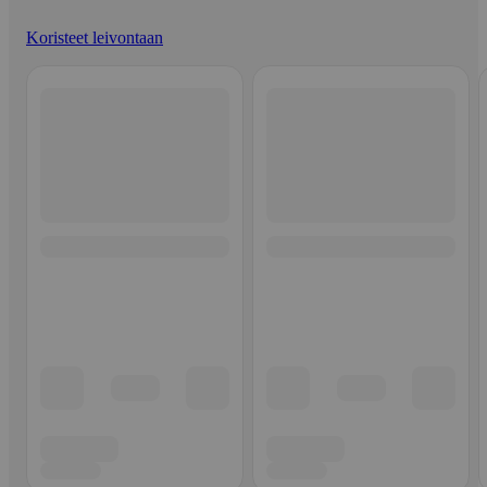
Koristeet leivontaan
Ohita listaus