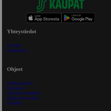
Yhteystiedot
Myymälät
Asiakaspalvelu
Ohjeet
Ensitilaajan ohjeet
Näin maksat
Näin tilaat ja muokkaat
Kaikki ohjeet ja vinkit
In English