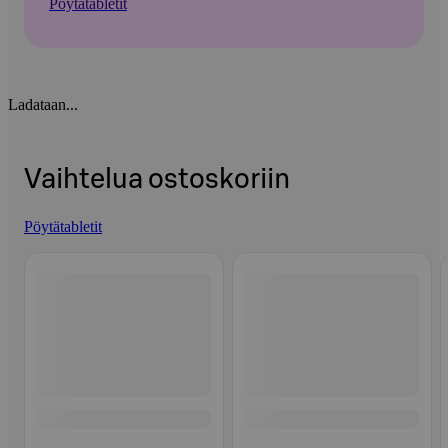
Pöytätabletit
Ladataan...
Vaihtelua ostoskoriin
Pöytätabletit
Ohita listaus