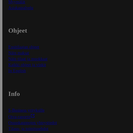
Myymälät
Asiakaspalvelu
Ohjeet
Ensitilaajan ohjeet
Näin maksat
Näin tilaat ja muokkaat
Kaikki ohjeet ja vinkit
In English
Info
S-Business yrityksille
Oiva-raportit
Osuuskauppojen yhteystiedot
Tilaus- ja toimitusehdot