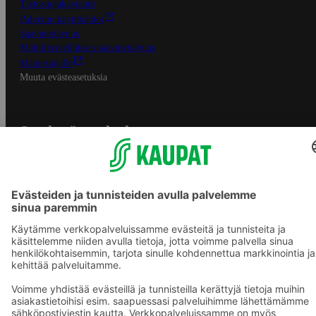
Tietosuojakäytäntö
Palvelun käyttöehdot
Saavutettavuus
Mobiilisovelluksen saavutettavuus
Mainostajalle
Muuta evästeasetuksia
S-ryhmän palvelut
S-ryhmä
Asiakasomistajuus
Yhteishyvä Ruoka -sovellus
S-ostoslista -sovellus
Prisma.fi
Sokos.fi
S-Pankki
Yhteishyvä
Sokos Hotels
Raflaamo