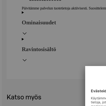
Päivitämme palvelun tuotetietoja aktiivisesti. Suositte
Ominaisuudet
Ravintosisältö
Katso myös