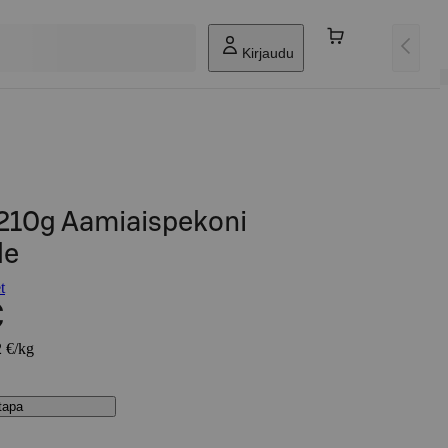
Kirjaudu
210g Aamiaispekoni
le
t
€
2 €/kg
stapa