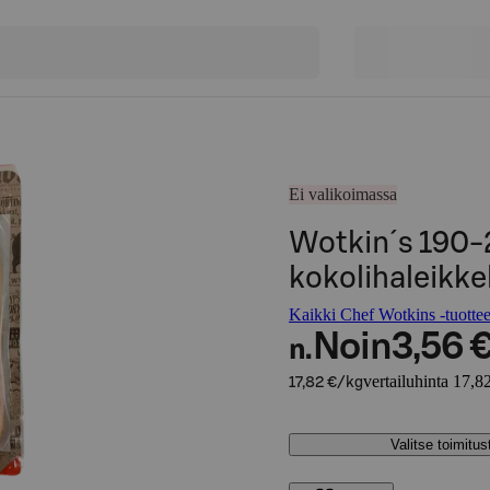
Ei valikoimassa
Wotkin´s 190-
kokolihaleikke
Kaikki Chef Wotkins -tuottee
Noin
3,56 
n.
vertailuhinta 17,8
17,82 €/kg
Valitse toimitu