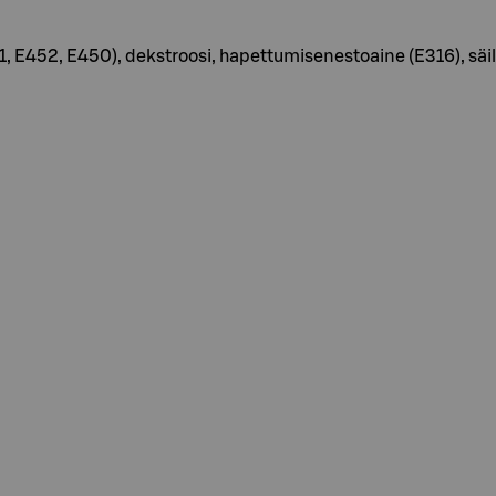
E451, E452, E450), dekstroosi, hapettumisenestoaine (E316), säi