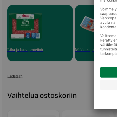
Liha ja kasviproteiinit
Makkarat, nakit ja pekoni
Ladataan...
Vaihtelua ostoskoriin
Ohita listaus