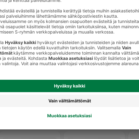
t
Pekonit