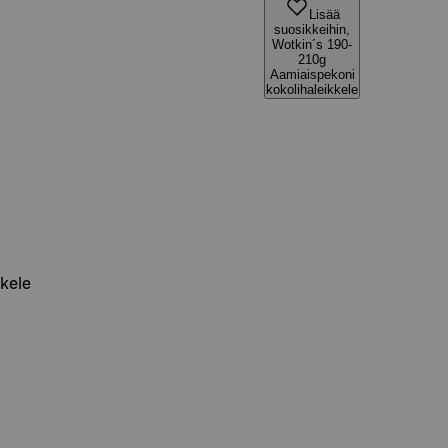
Lisää
suosikkeihin,
Wotkin´s 190-
210g
Aamiaispekoni
kokolihaleikkele
kele