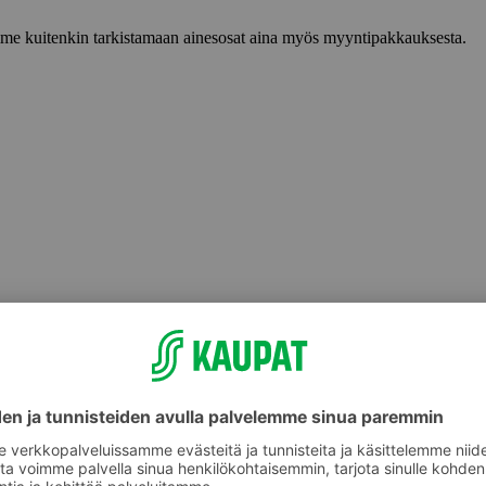
lemme kuitenkin tarkistamaan ainesosat aina myös myyntipakkauksesta.