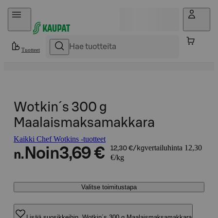
Hyppää sisältöön
Tuotteet
Wotkin´s 300 g
Maalaismaksamakkara
Kaikki Chef Wotkins -tuotteet
vertailuhinta 12,30
Noin
3,69 €
12,30 €/kg
n.
€/kg
Valitse toimitustapa
Lisää suosikkeihin, Wotkin´s 300 g Maalaismaksamakkara