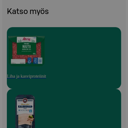
Katso myös
Liha ja kasviproteiinit