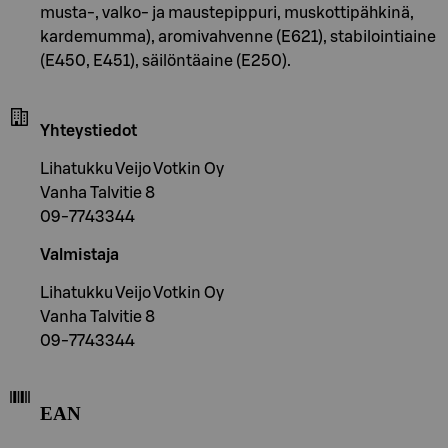
musta-, valko- ja maustepippuri, muskottipähkinä,
kardemumma), aromivahvenne (E621), stabilointiaine
(E450, E451), säilöntäaine (E250).
Yhteystiedot
Lihatukku Veijo Votkin Oy
Vanha Talvitie 8
09-7743344
Valmistaja
Lihatukku Veijo Votkin Oy
Vanha Talvitie 8
09-7743344
EAN