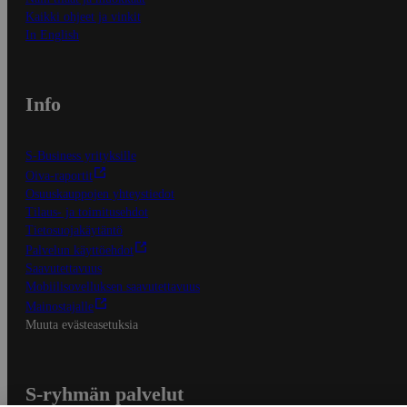
Kaikki ohjeet ja vinkit
In English
Info
S-Business yrityksille
Oiva-raportit
Osuuskauppojen yhteystiedot
Tilaus- ja toimitusehdot
Tietosuojakäytäntö
Palvelun käyttöehdot
Saavutettavuus
Mobiilisovelluksen saavutettavuus
Mainostajalle
Muuta evästeasetuksia
S-ryhmän palvelut