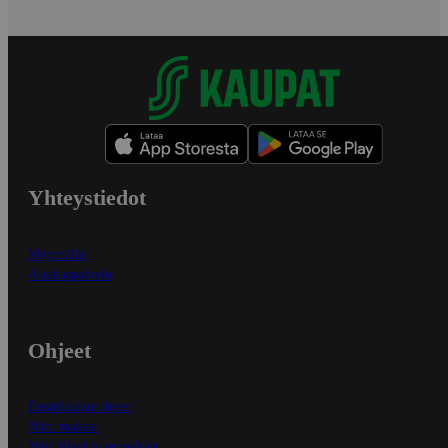
Yhteystiedot
Myymälät
Asiakaspalvelu
Ohjeet
Ensitilaajan ohjeet
Näin maksat
Näin tilaat ja muokkaat