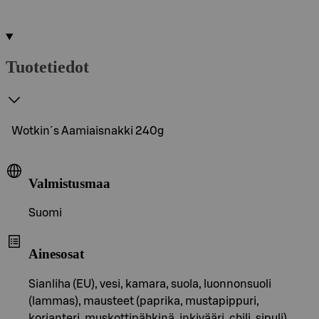
Tuotetiedot
Wotkin´s Aamiaisnakki 240g
Valmistusmaa
Suomi
Ainesosat
Sianliha (EU), vesi, kamara, suola, luonnonsuoli
(lammas), mausteet (paprika, mustapippuri,
korianteri, muskottipähkinä, inkivääri, chili, sipuli),