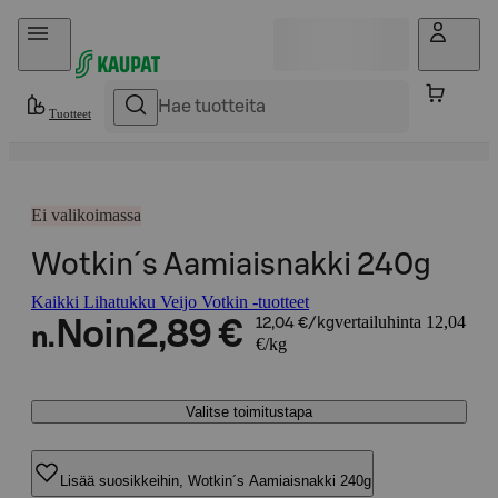
Hyppää sisältöön
Tuotteet
Ei valikoimassa
Wotkin´s Aamiaisnakki 240g
Kaikki Lihatukku Veijo Votkin -tuotteet
vertailuhinta 12,04
Noin
2,89 €
12,04 €/kg
n.
€/kg
Valitse toimitustapa
Lisää suosikkeihin, Wotkin´s Aamiaisnakki 240g