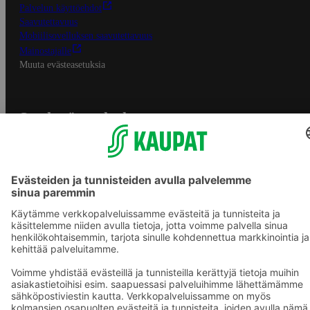
Palvelun käyttöehdot
Saavutettavuus
Mobiilisovelluksen saavutettavuus
Mainostajalle
Muuta evästeasetuksia
S-ryhmän palvelut
S-ryhmä
Asiakasomistajuus
Yhteishyvä Ruoka -sovellus
S-ostoslista -sovellus
Prisma.fi
Sokos.fi
S-Pankki
Yhteishyvä
Sokos Hotels
Raflaamo