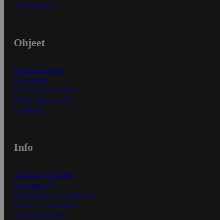
Asiakaspalvelu
Ohjeet
Ensitilaajan ohjeet
Näin maksat
Näin tilaat ja muokkaat
Kaikki ohjeet ja vinkit
In English
Info
S-Business yrityksille
Oiva-raportit
Osuuskauppojen yhteystiedot
Tilaus- ja toimitusehdot
Tietosuojakäytäntö