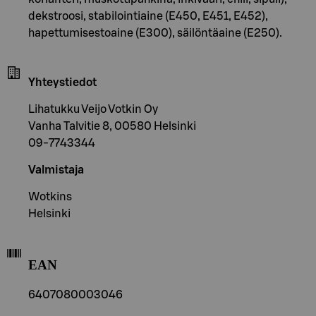
dekstroosi, stabilointiaine (E450, E451, E452),
hapettumisestoaine (E300), säilöntäaine (E250).
Yhteystiedot
Lihatukku Veijo Votkin Oy
Vanha Talvitie 8, 00580 Helsinki
09-7743344
Valmistaja
Wotkins
Helsinki
EAN
6407080003046