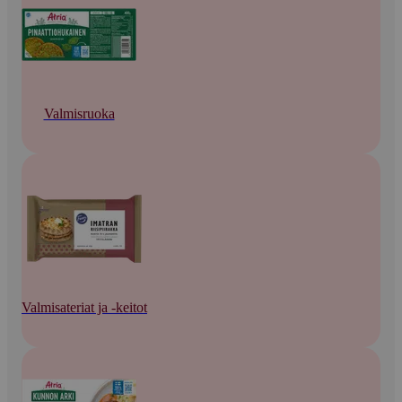
Valmisruoka
Valmisateriat ja -keitot