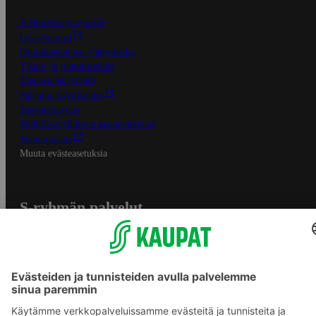
S-Business yrityksille
Oiva-raportit
Osuuskauppojen yhteystiedot
Tilaus- ja toimitusehdot
Tietosuojakäytäntö
Palvelun käyttöehdot
Saavutettavuus
Mobiilisovelluksen saavutettavuus
Mainostajalle
Muuta evästeasetuksia
S-ryhmän palvelut
S-ryhmä
Asiakasomistajuus
Yhteishyvä Ruoka -sovellus
S-ostoslista -sovellus
Prisma.fi