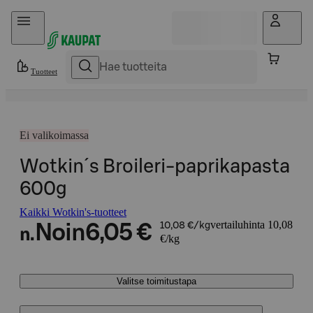
Hyppää sisältöön
Tuotteet
Ei valikoimassa
Wotkin´s Broileri-paprikapasta
600g
Kaikki Wotkin's-tuotteet
vertailuhinta 10,08
Noin
6,05 €
10,08 €/kg
n.
€/kg
Valitse toimitustapa