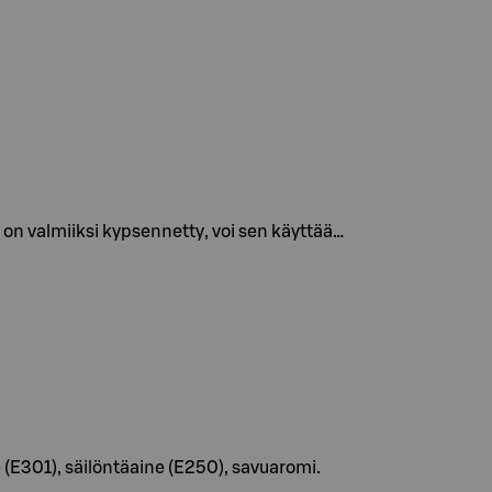
on valmiiksi kypsennetty, voi sen käyttää…
e (E301), säilöntäaine (E250), savuaromi.