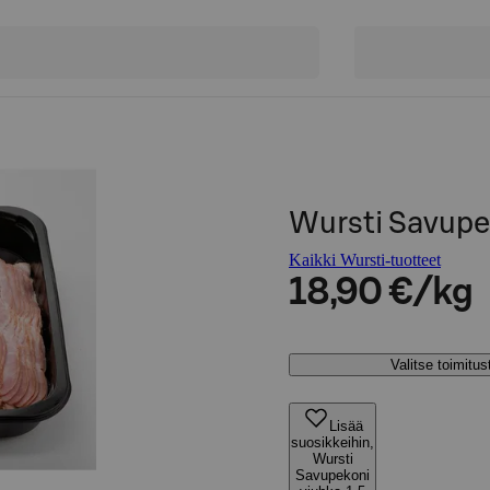
Wursti Savupek
Kaikki Wursti-tuotteet
18,90 €/kg
Valitse toimitu
Lisää
suosikkeihin,
Wursti
Savupekoni