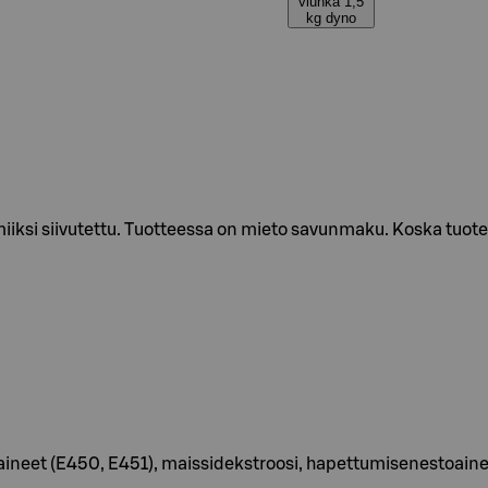
viuhka 1,5
kg dyno
iksi siivutettu. Tuotteessa on mieto savunmaku. Koska tuote 
ntiaineet (E450, E451), maissidekstroosi, hapettumisenestoain