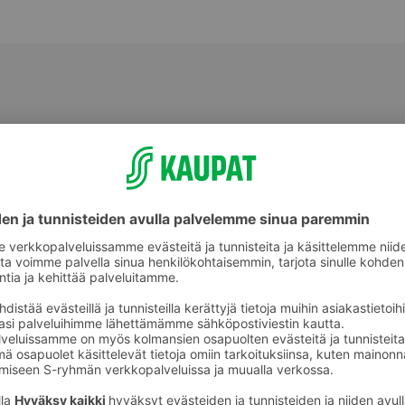
t
Pekonit