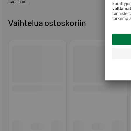
Ladataan...
Vaihtelua ostoskoriin
Ohita listaus