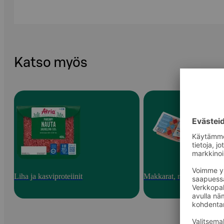
Katso myös
Liha ja kasviproteiinit
Makkarat, nakit ja pekoni