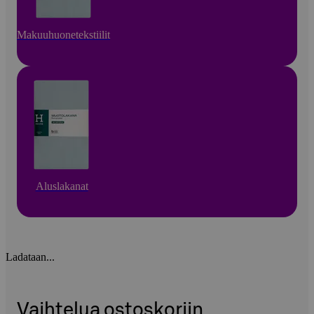
Makuuhuonetekstiilit
Aluslakanat
Ladataan...
Vaihtelua ostoskoriin