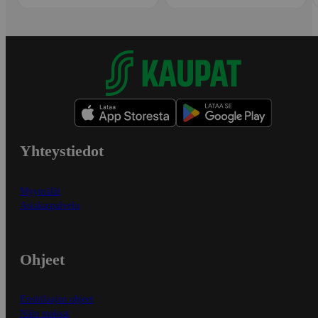
Yhteystiedot
Myymälät
Asiakaspalvelu
Ohjeet
Ensitilaajan ohjeet
Näin maksat