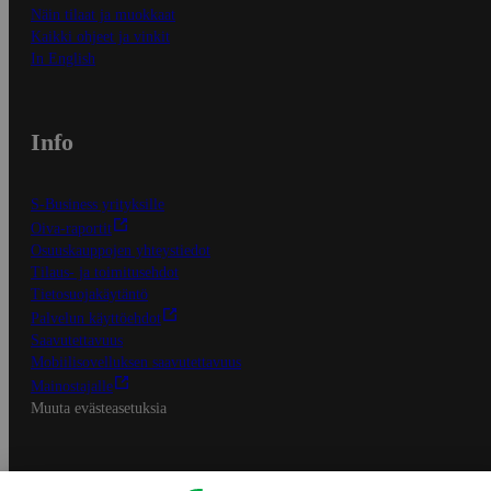
Näin tilaat ja muokkaat
Kaikki ohjeet ja vinkit
In English
Info
S-Business yrityksille
Oiva-raportit
Osuuskauppojen yhteystiedot
Tilaus- ja toimitusehdot
Tietosuojakäytäntö
Palvelun käyttöehdot
Saavutettavuus
Mobiilisovelluksen saavutettavuus
Mainostajalle
Muuta evästeasetuksia