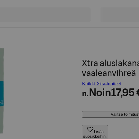
Xtra aluslakan
vaaleanvihreä
Kaikki Xtra-tuotteet
Noin
17,95 
n.
Valitse toimitu
Lisää
suosikkeihin,