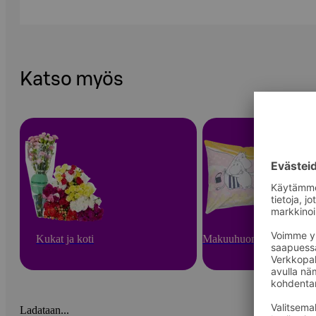
Katso myös
Kukat ja koti
Makuuhuonetekstiilit
Ladataan...