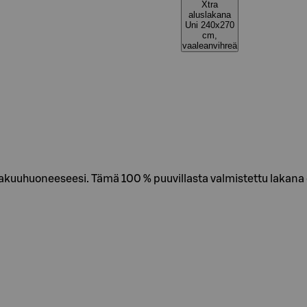
Xtra
aluslakana
Uni 240x270
cm,
vaaleanvihreä
 makuuhuoneeseesi. Tämä 100 % puuvillasta valmistettu lakan