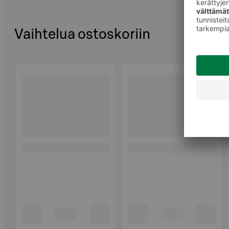
Vaihtelua ostoskoriin
Ohita listaus