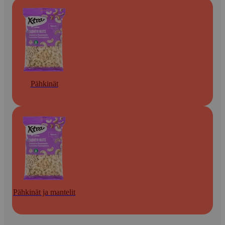
Pähkinät
Pähkinät ja mantelit