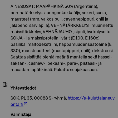
AINESOSAT: MAAPÄHKINÄ 50% (Argentiina),
perunatärkkelys, auringonkukkaöljy, sokeri, suola,
mausteet (mm. valkosipuli, cayennepippuri, chili ja
jalapeno, sarviapila), VEHNÄTÄRKKELYS , muunnettu
maissitärkkelys, VEHNÄJAUHO , sipuli, hydrolysoitu
SOIJA - ja maissiproteiini, värit (E 100, E 160c),
basilika, maltodekstriini, happamuudensäätöaine (E
330), mausteuutteet (mustapippuri, chili), dekstroosi.
Saattaa sisältää pieniä määriä mantelia sekä hassel-,
saksan-, cashew-, pekaani-, para-, pistaasi- ja
macadamiapähkinää. Pakattu suojakaasuun.
Yhteystiedot
SOK, PL 35, 00088 S-ryhmä,
https://s-kuluttajaneuv
onta.fi
Valmistaja