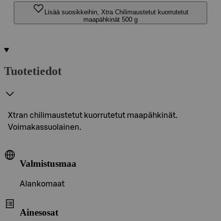
Lisää suosikkeihin, Xtra Chilimaustetut kuorrutetut
maapähkinät 500 g
Tuotetiedot
Xtran chilimaustetut kuorrutetut maapähkinät.
Voimakassuolainen.
Valmistusmaa
Alankomaat
Ainesosat