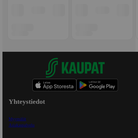
Yhteystiedot
Myymälät
Asiakaspalvelu