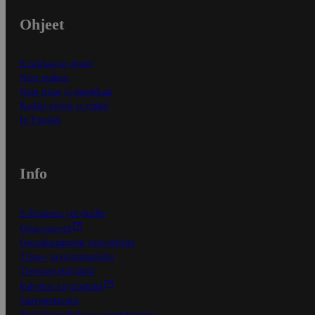
Ohjeet
Ensitilaajan ohjeet
Näin maksat
Näin tilaat ja muokkaat
Kaikki ohjeet ja vinkit
In English
Info
S-Business yrityksille
Oiva-raportit
Osuuskauppojen yhteystiedot
Tilaus- ja toimitusehdot
Tietosuojakäytäntö
Palvelun käyttöehdot
Saavutettavuus
Mobiilisovelluksen saavutettavuus