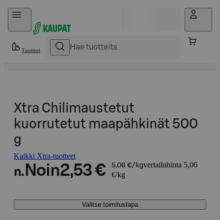
Hyppää sisältöön
Tuotteet
Xtra Chilimaustetut
kuorrutetut maapähkinät 500
g
Kaikki Xtra-tuotteet
vertailuhinta 5,06
Noin
2,53 €
5,06 €/kg
n.
€/kg
Valitse toimitustapa