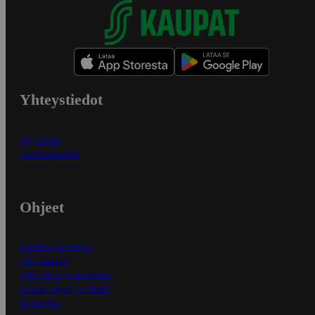
Yhteystiedot
Myymälät
Asiakaspalvelu
Ohjeet
Ensitilaajan ohjeet
Näin maksat
Näin tilaat ja muokkaat
Kaikki ohjeet ja vinkit
In English