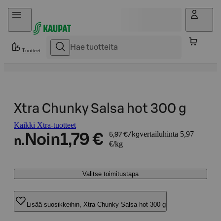
Hyppää sisältöön
Tuotteet
Xtra Chunky Salsa hot 300 g
Kaikki Xtra-tuotteet
vertailuhinta 5,97
Noin
1,79 €
5,97 €/kg
n.
€/kg
Valitse toimitustapa
Lisää suosikkeihin, Xtra Chunky Salsa hot 300 g