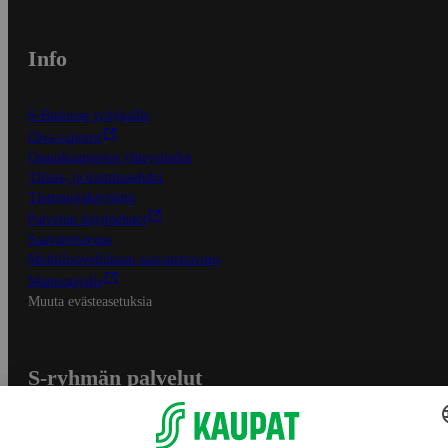
Info
S-Business yrityksille
Oiva-raportit
Osuuskauppojen yhteystiedot
Tilaus- ja toimitusehdot
Tietosuojakäytäntö
Palvelun käyttöehdot
Saavutettavuus
Mobiilisovelluksen saavutettavuus
Mainostajalle
Muuta evästeasetuksia
S-ryhmän palvelut
S-ryhmä