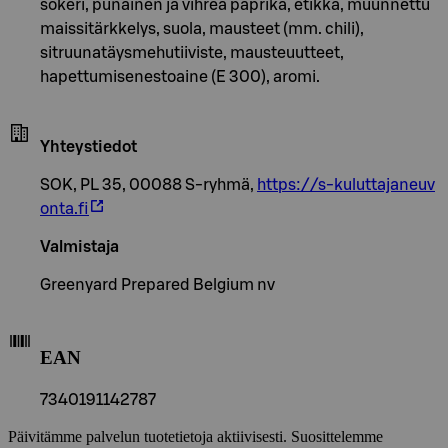
sokeri, punainen ja vihreä paprika, etikka, muunnettu
maissitärkkelys, suola, mausteet (mm. chili),
sitruunatäysmehutiiviste, mausteuutteet,
hapettumisenestoaine (E 300), aromi.
Yhteystiedot
SOK, PL 35, 00088 S-ryhmä,
https://s-kuluttajaneuv
onta.fi
Valmistaja
Greenyard Prepared Belgium nv
EAN
7340191142787
Päivitämme palvelun tuotetietoja aktiivisesti. Suosittelemme