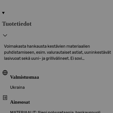
Tuotetiedot
Voimakasta hankausta kestävien materiaalien
puhdistamiseen, esim. valurautaiset astiat, uuninkestävät
lasivuoat sekä uuni- ja grillivälineet. Ei sovi…
Valmistusmaa
Ukraina
Ainesosat
MATERIAALIT: Sieni polyuretaania, hankauspuoli