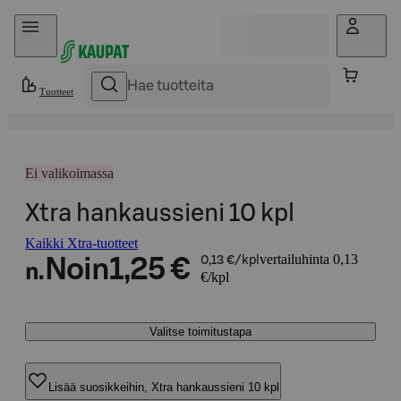
Hyppää sisältöön
Tuotteet
Ei valikoimassa
Xtra hankaussieni 10 kpl
Kaikki Xtra-tuotteet
vertailuhinta 0,13
Noin
1,25 €
0,13 €/kpl
n.
€/kpl
Valitse toimitustapa
Lisää suosikkeihin, Xtra hankaussieni 10 kpl