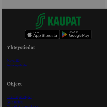
Yhteystiedot
Myymälät
Asiakaspalvelu
Ohjeet
Ensitilaajan ohjeet
Näin maksat
Näin tilaat ja muokkaat