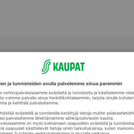
ienia
Siteet