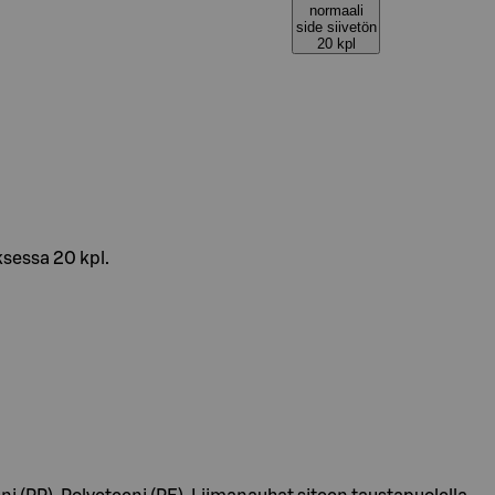
normaali
side siivetön
20 kpl
ksessa 20 kpl.