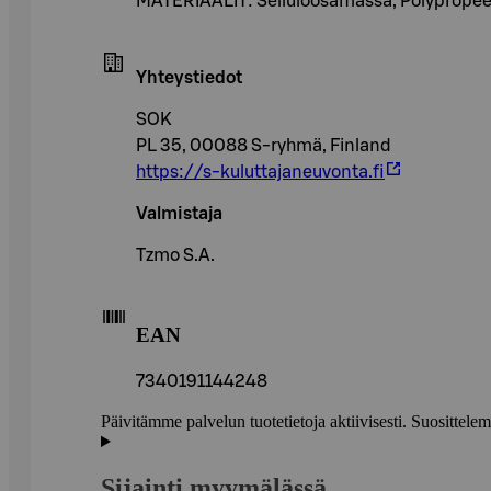
MATERIAALIT: Selluloosamassa, Polypropeeni 
Yhteystiedot
SOK
PL 35, 00088 S-ryhmä, Finland
https://s-kuluttajaneuvonta.fi
Valmistaja
Tzmo S.A.
EAN
7340191144248
Päivitämme palvelun tuotetietoja aktiivisesti. Suositte
Sijainti myymälässä