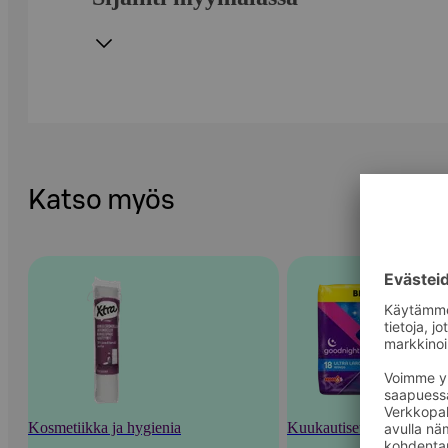
Katso myös
Kosmetiikka ja hygienia
Kuukautiset ja intiimihyg