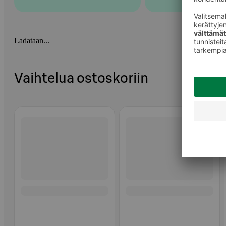
Ladataan...
Vaihtelua ostoskoriin
Ohita listaus