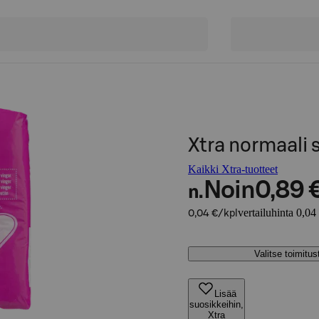
Xtra normaali s
Kaikki Xtra-tuotteet
Noin
0,89 
n.
vertailuhinta 0,04
0,04 €/kpl
Valitse toimitu
Lisää
suosikkeihin,
Xtra