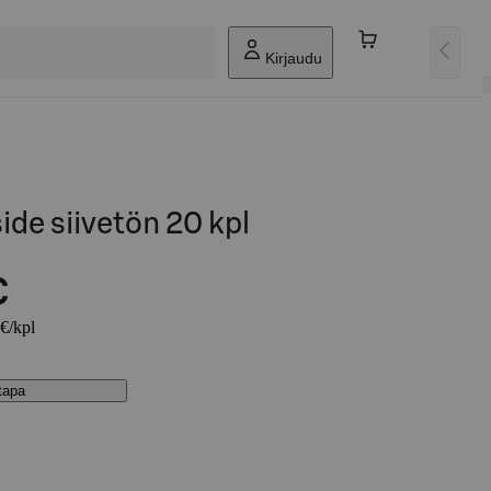
Kirjaudu
ide siivetön 20 kpl
€
 €/kpl
stapa