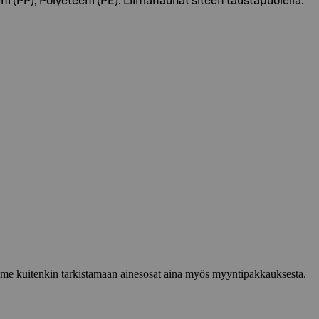
(PP), Polyeteeni (PE). Liimanauhat siteen taustapuolella.
lemme kuitenkin tarkistamaan ainesosat aina myös myyntipakkauksesta.