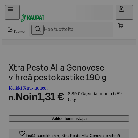
Hyppää sisältöön
Tuotteet
Xtra Pesto Alla Genovese
vihreä pestokastike 190 g
Kaikki Xtra-tuotteet
vertailuhinta 6,89
Noin
1,31 €
6,89 €/kg
n.
€/kg
Valitse toimitustapa
Lisää suosikkeihin, Xtra Pesto Alla Genovese vihreä