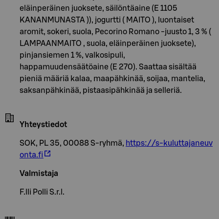
eläinperäinen juoksete, säilöntäaine (E 1105
KANANMUNASTA )), jogurtti ( MAITO ), luontaiset
aromit, sokeri, suola, Pecorino Romano -juusto 1, 3 % (
LAMPAANMAITO , suola, eläinperäinen juoksete),
pinjansiemen 1 %, valkosipuli,
happamuudensäätöaine (E 270). Saattaa sisältää
pieniä määriä kalaa, maapähkinää, soijaa, mantelia,
saksanpähkinää, pistaasipähkinää ja selleriä.
Yhteystiedot
SOK, PL 35, 00088 S-ryhmä,
https://s-kuluttajaneuv
onta.fi
Valmistaja
F.lli Polli S.r.l.