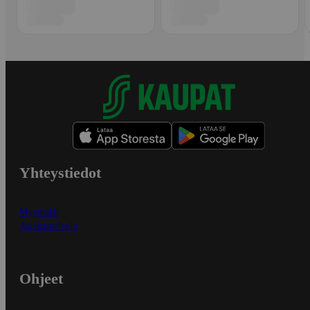
Yhteystiedot
Myymälät
Asiakaspalvelu
Ohjeet