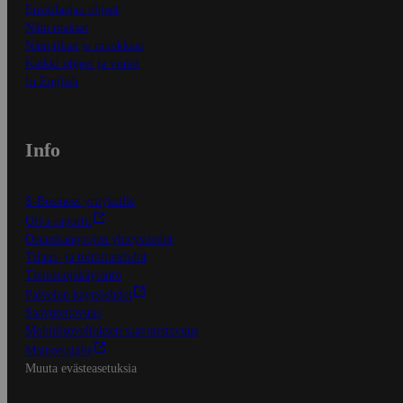
Ensitilaajan ohjeet
Näin maksat
Näin tilaat ja muokkaat
Kaikki ohjeet ja vinkit
In English
Info
S-Business yrityksille
Oiva-raportit
Osuuskauppojen yhteystiedot
Tilaus- ja toimitusehdot
Tietosuojakäytäntö
Palvelun käyttöehdot
Saavutettavuus
Mobiilisovelluksen saavutettavuus
Mainostajalle
Muuta evästeasetuksia