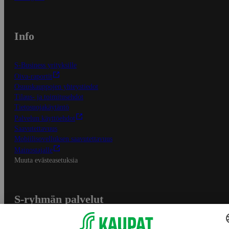
Info
S-Business yrityksille
Oiva-raportit
Osuuskauppojen yhteystiedot
Tilaus- ja toimitusehdot
Tietosuojakäytäntö
Palvelun käyttöehdot
Saavutettavuus
Mobiilisovelluksen saavutettavuus
Mainostajalle
Muuta evästeasetuksia
S-ryhmän palvelut
S-ryhmä