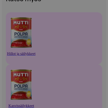
Hillot ja säilykkeet
Kasvissäilykkeet