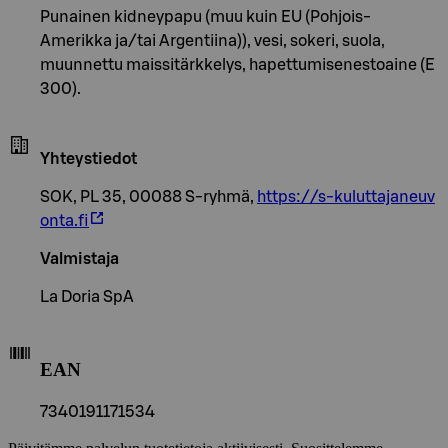
Punainen kidneypapu (muu kuin EU (Pohjois-
Amerikka ja/tai Argentiina)), vesi, sokeri, suola,
muunnettu maissitärkkelys, hapettumisenestoaine (E
300).
Yhteystiedot
SOK, PL 35, 00088 S-ryhmä,
https://s-kuluttajaneuv
onta.fi
Valmistaja
La Doria SpA
EAN
7340191171534