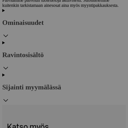
Päivitämme palvelun tuotetietoja aktiivisesti. Suosittelemme
kuitenkin tarkistamaan ainesosat aina myös myyntipakkauksesta.
Ominaisuudet
Ravintosisältö
Sijainti myymälässä
Katso myös