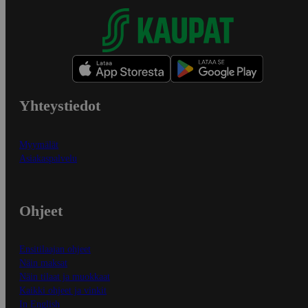
Yhteystiedot
Myymälät
Asiakaspalvelu
Ohjeet
Ensitilaajan ohjeet
Näin maksat
Näin tilaat ja muokkaat
Kaikki ohjeet ja vinkit
In English