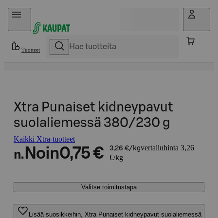
Hyppää sisältöön
Tuotteet
Xtra Punaiset kidneypavut
suolaliemessä 380/230 g
Kaikki Xtra-tuotteet
vertailuhinta 3,26
Noin
0,75 €
3,26 €/kg
n.
€/kg
Valitse toimitustapa
Lisää suosikkeihin, Xtra Punaiset kidneypavut suolaliemessä