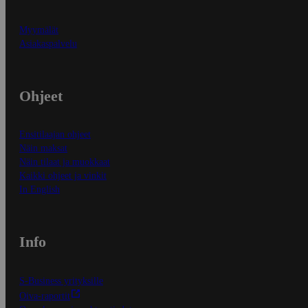
Myymälät
Asiakaspalvelu
Ohjeet
Ensitilaajan ohjeet
Näin maksat
Näin tilaat ja muokkaat
Kaikki ohjeet ja vinkit
In English
Info
S-Business yrityksille
Oiva-raportit