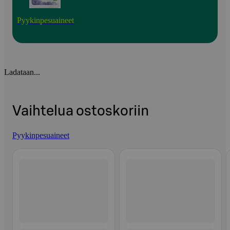
Pyykinpesuaineet
Ladataan...
Vaihtelua ostoskoriin
Pyykinpesuaineet
Ohita listaus