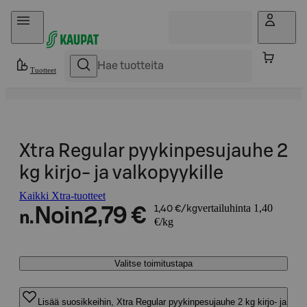
Hyppää sisältöön
Tuotteet
Xtra Regular pyykinpesujauhe 2
kg kirjo- ja valkopyykille
Kaikki Xtra-tuotteet
vertailuhinta 1,40
Noin
2,79 €
1,40 €/kg
n.
€/kg
Valitse toimitustapa
Lisää suosikkeihin, Xtra Regular pyykinpesujauhe 2 kg kirjo- ja