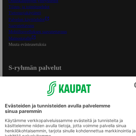
Osuuskauppojen yhteystiedot
Tilaus- ja toimitusehdot
Tietosuojakäytäntö
Palvelun käyttöehdot
Saavutettavuus
Mobiilisovelluksen saavutettavuus
Mainostajalle
Muuta evästeasetuksia
S-ryhmän palvelut
S-ryhmä
Asiakasomistajuus
Yhteishyvä Ruoka -sovellus
S-ostoslista -sovellus
Prisma.fi
Sokos.fi
S-Pankki
Yhteishyvä