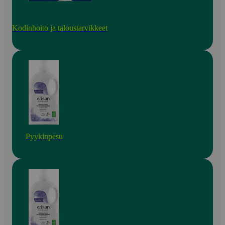
Kodinhoito ja taloustarvikkeet
Pyykinpesu