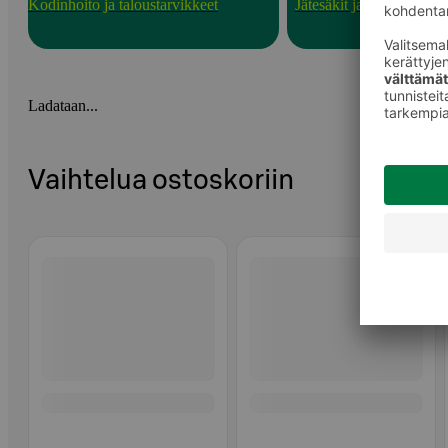
Kodinhoito ja taloustarvikkeet
Jätesäkit ja -kassit
Ladataan...
Vaihtelua ostoskoriin
Ohita listaus