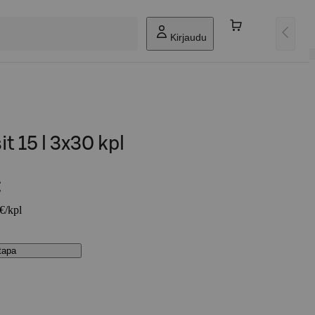
Kirjaudu
t 15 l 3x30 kpl
€
 €/kpl
stapa