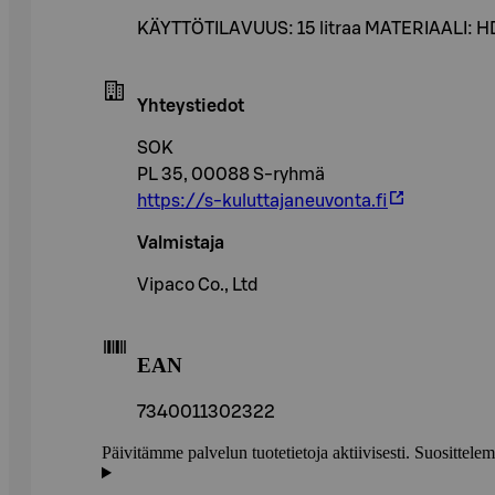
KÄYTTÖTILAVUUS: 15 litraa MATERIAALI: H
Yhteystiedot
SOK
PL 35, 00088 S-ryhmä
https://s-kuluttajaneuvonta.fi
Valmistaja
Vipaco Co., Ltd
EAN
7340011302322
Päivitämme palvelun tuotetietoja aktiivisesti. Suositte