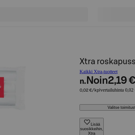
Xtra roskapussi
Kaikki Xtra-tuotteet
Noin
2,19 
n.
vertailuhinta 0,02
0,02 €/kpl
Valitse toimitu
Lisää
suosikkeihin,
Xtra