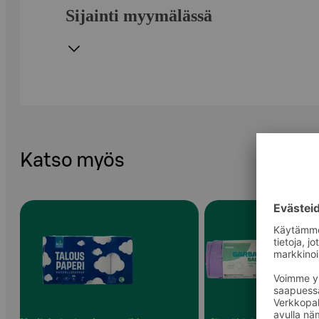
Sijainti myymälässä
Katso myös